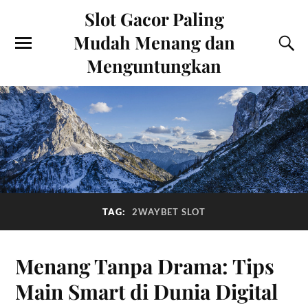
Slot Gacor Paling
Mudah Menang dan
Menguntungkan
TAG:
2WAYBET SLOT
Menang Tanpa Drama: Tips
Main Smart di Dunia Digital