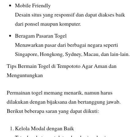
Mobile Friendly
Desain situs yang responsif dan dapat diakses baik
dari ponsel maupun komputer.
Beragam Pasaran Togel
Menawarkan pasar dari berbagai negara seperti
Singapore, Hongkong, Sydney, Macau, dan lain-lain.
Tips Bermain Togel di Tempototo Agar Aman dan
Menguntungkan
Permainan togel memang menarik, namun harus
dilakukan dengan bijaksana dan bertanggung jawab.
Berikut beberapa saran yang dapat diikuti:
Kelola Modal dengan Baik