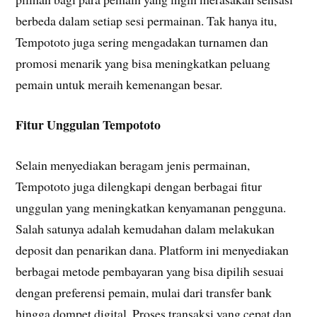
berbeda dalam setiap sesi permainan. Tak hanya itu,
Tempototo juga sering mengadakan turnamen dan
promosi menarik yang bisa meningkatkan peluang
pemain untuk meraih kemenangan besar.
Fitur Unggulan Tempototo
Selain menyediakan beragam jenis permainan,
Tempototo juga dilengkapi dengan berbagai fitur
unggulan yang meningkatkan kenyamanan pengguna.
Salah satunya adalah kemudahan dalam melakukan
deposit dan penarikan dana. Platform ini menyediakan
berbagai metode pembayaran yang bisa dipilih sesuai
dengan preferensi pemain, mulai dari transfer bank
hingga dompet digital. Proses transaksi yang cepat dan