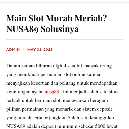
Main Slot Murah Meriah?
NUSA89 Solusinya
ADMIN
MAY 31, 2025
Dalam zaman hiburan digital saat ini, banyak orang
yang menikmati permainan slot online karena
menyajikan keseruan dan peluang untuk mendapatkan
keuntungan nyata.
nusa89
kini menjadi salah satu situs
terbaik untuk bermain slot, menawarkan beragam
pilihan permainan yang menarik dan sistem deposit
yang mudah serta terjangkau. Salah satu keunggulan
NUSA89 adalah deposit minimum sebesar 5000 lewat