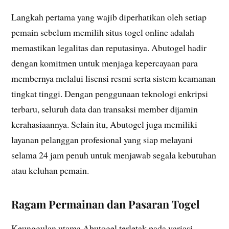
Langkah pertama yang wajib diperhatikan oleh setiap
pemain sebelum memilih situs togel online adalah
memastikan legalitas dan reputasinya. Abutogel hadir
dengan komitmen untuk menjaga kepercayaan para
membernya melalui lisensi resmi serta sistem keamanan
tingkat tinggi. Dengan penggunaan teknologi enkripsi
terbaru, seluruh data dan transaksi member dijamin
kerahasiaannya. Selain itu, Abutogel juga memiliki
layanan pelanggan profesional yang siap melayani
selama 24 jam penuh untuk menjawab segala kebutuhan
atau keluhan pemain.
Ragam Permainan dan Pasaran Togel
Keunggulan utama Abutogel terletak pada variasi