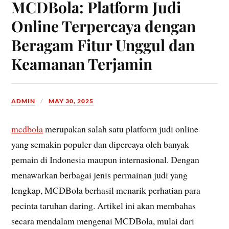
MCDBola: Platform Judi
Online Terpercaya dengan
Beragam Fitur Unggul dan
Keamanan Terjamin
ADMIN
MAY 30, 2025
mcdbola
merupakan salah satu platform judi online
yang semakin populer dan dipercaya oleh banyak
pemain di Indonesia maupun internasional. Dengan
menawarkan berbagai jenis permainan judi yang
lengkap, MCDBola berhasil menarik perhatian para
pecinta taruhan daring. Artikel ini akan membahas
secara mendalam mengenai MCDBola, mulai dari