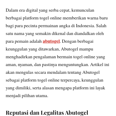
Dalam era digital yang serba cepat, kemunculan
berbagai platform togel online memberikan warna baru
bagi para pecinta permainan angka di Indonesia. Salah
satu nama yang semakin dikenal dan diandalkan oleh
abutogel
para pemain adalah
. Dengan berbagai
keunggulan yang ditawarkan, Abutogel mampu
menghadirkan pengalaman bermain togel online yang
aman, nyaman, dan pastinya menguntungkan. Artikel ini
akan mengulas secara mendalam tentang Abutogel
sebagai platform togel online terpercaya, keunggulan
yang dimiliki, serta alasan mengapa platform ini layak
menjadi pilihan utama.
Reputasi dan Legalitas Abutogel