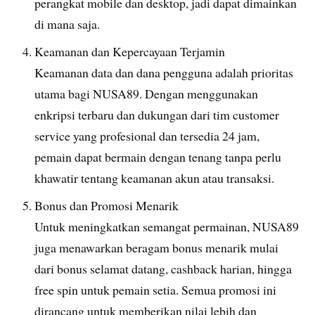
perangkat mobile dan desktop, jadi dapat dimainkan
di mana saja.
Keamanan dan Kepercayaan Terjamin
Keamanan data dan dana pengguna adalah prioritas
utama bagi NUSA89. Dengan menggunakan
enkripsi terbaru dan dukungan dari tim customer
service yang profesional dan tersedia 24 jam,
pemain dapat bermain dengan tenang tanpa perlu
khawatir tentang keamanan akun atau transaksi.
Bonus dan Promosi Menarik
Untuk meningkatkan semangat permainan, NUSA89
juga menawarkan beragam bonus menarik mulai
dari bonus selamat datang, cashback harian, hingga
free spin untuk pemain setia. Semua promosi ini
dirancang untuk memberikan nilai lebih dan