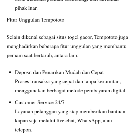
pihak luar.
Fitur Unggulan Tempototo
Selain dikenal sebagai situs togel gacor, Tempototo juga
menghadirkan beberapa fitur unggulan yang membantu
pemain saat bertaruh, antara lain:
Deposit dan Penarikan Mudah dan Cepat
Proses transaksi yang cepat dan tanpa kerumitan,
menggunakan berbagai metode pembayaran digital.
Customer Service 24/7
Layanan pelanggan yang siap memberikan bantuan
kapan saja melalui live chat, WhatsApp, atau
telepon.