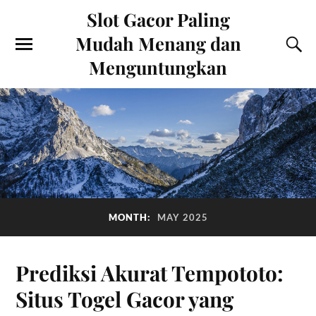
Slot Gacor Paling
Mudah Menang dan
Menguntungkan
MONTH:
MAY 2025
Prediksi Akurat Tempototo:
Situs Togel Gacor yang