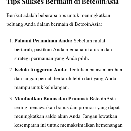
Tips Sukses Bermain di BetcoinAsia
Berikut adalah beberapa tips untuk meningkatkan
peluang Anda dalam bermain di BetcoinAsia:
Pahami Permainan Anda:
Sebelum mulai
bertaruh, pastikan Anda memahami aturan dan
strategi permainan yang Anda pilih.
Kelola Anggaran Anda:
Tentukan batasan taruhan
dan jangan pernah bertaruh lebih dari yang Anda
mampu untuk kehilangan.
Manfaatkan Bonus dan Promosi:
BetcoinAsia
sering menawarkan bonus dan promosi yang dapat
meningkatkan saldo akun Anda. Jangan lewatkan
kesempatan ini untuk memaksimalkan kemenangan