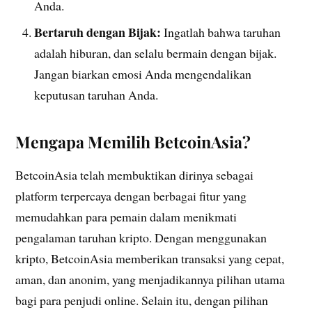
Anda.
Bertaruh dengan Bijak:
Ingatlah bahwa taruhan
adalah hiburan, dan selalu bermain dengan bijak.
Jangan biarkan emosi Anda mengendalikan
keputusan taruhan Anda.
Mengapa Memilih BetcoinAsia?
BetcoinAsia telah membuktikan dirinya sebagai
platform terpercaya dengan berbagai fitur yang
memudahkan para pemain dalam menikmati
pengalaman taruhan kripto. Dengan menggunakan
kripto, BetcoinAsia memberikan transaksi yang cepat,
aman, dan anonim, yang menjadikannya pilihan utama
bagi para penjudi online. Selain itu, dengan pilihan