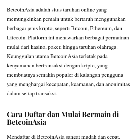
BetcoinAsia adalah situs taruhan online yang
memungkinkan pemain untuk bertaruh menggunakan
berbagai jenis kripto, seperti Bitcoin, Ethereum, dan
Litecoin. Platform ini menawarkan berbagai permainan
mulai dari kasino, poker, hingga taruhan olahraga.
Keunggulan utama BetcoinAsia terletak pada
kenyamanan bertransaksi dengan kripto, yang
membuatnya semakin populer di kalangan pengguna
yang menghargai kecepatan, keamanan, dan anonimitas
dalam setiap transaksi.
Cara Daftar dan Mulai Bermain di
BetcoinAsia
Mendaftar di BetcoinAsia sangat mudah dan cepat.