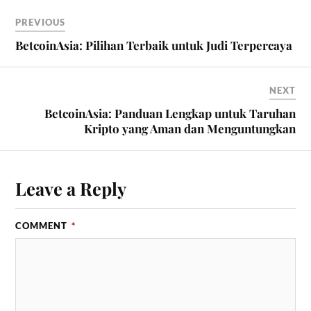
PREVIOUS
BetcoinAsia: Pilihan Terbaik untuk Judi Terpercaya
NEXT
BetcoinAsia: Panduan Lengkap untuk Taruhan
Kripto yang Aman dan Menguntungkan
Leave a Reply
COMMENT
*