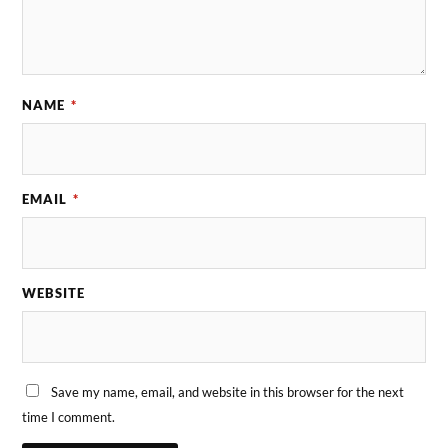
NAME
*
EMAIL
*
WEBSITE
Save my name, email, and website in this browser for the next
time I comment.