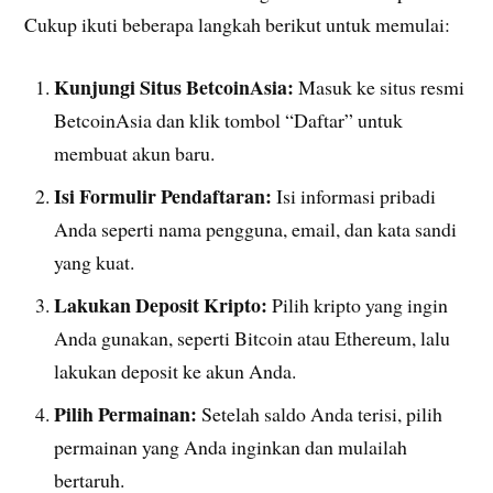
Cukup ikuti beberapa langkah berikut untuk memulai:
Kunjungi Situs BetcoinAsia:
Masuk ke situs resmi
BetcoinAsia dan klik tombol “Daftar” untuk
membuat akun baru.
Isi Formulir Pendaftaran:
Isi informasi pribadi
Anda seperti nama pengguna, email, dan kata sandi
yang kuat.
Lakukan Deposit Kripto:
Pilih kripto yang ingin
Anda gunakan, seperti Bitcoin atau Ethereum, lalu
lakukan deposit ke akun Anda.
Pilih Permainan:
Setelah saldo Anda terisi, pilih
permainan yang Anda inginkan dan mulailah
bertaruh.