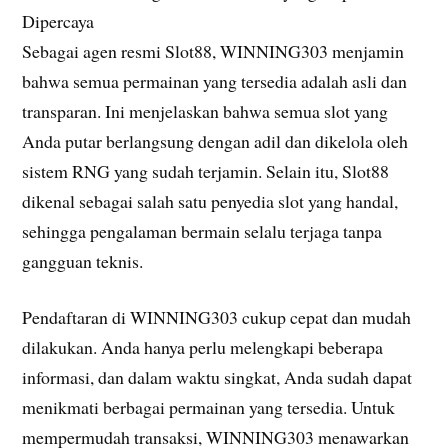
Dipercaya
Sebagai agen resmi Slot88, WINNING303 menjamin
bahwa semua permainan yang tersedia adalah asli dan
transparan. Ini menjelaskan bahwa semua slot yang
Anda putar berlangsung dengan adil dan dikelola oleh
sistem RNG yang sudah terjamin. Selain itu, Slot88
dikenal sebagai salah satu penyedia slot yang handal,
sehingga pengalaman bermain selalu terjaga tanpa
gangguan teknis.
Pendaftaran di WINNING303 cukup cepat dan mudah
dilakukan. Anda hanya perlu melengkapi beberapa
informasi, dan dalam waktu singkat, Anda sudah dapat
menikmati berbagai permainan yang tersedia. Untuk
mempermudah transaksi, WINNING303 menawarkan