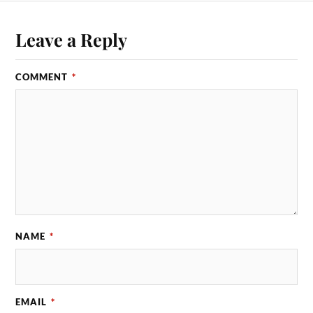
Leave a Reply
COMMENT
*
NAME
*
EMAIL
*