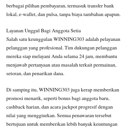
berbagai pilihan pembayaran, termasuk transfer bank
lokal, e-wallet, dan pulsa, tanpa biaya tambahan apapun.
Layanan Unggul Bagi Anggota Setia
Salah satu keunggulan WINNING303 adalah pelayanan
pelanggan yang profesional. Tim dukungan pelanggan
mereka siap melayani Anda selama 24 jam, membantu
menjawab pertanyaan atau masalah terkait permainan,
setoran, dan penarikan dana.
Di samping itu, WINNING303 juga kerap memberikan
promosi menarik, seperti bonus bagi anggota baru,
cashback harian, dan acara jackpot progresif dengan
nilai yang menggiurkan. Semua penawaran tersebut
bertujuan untuk memberikan lebih banyak keuntungan