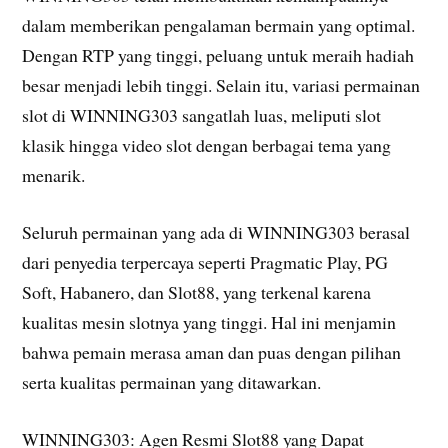
dalam memberikan pengalaman bermain yang optimal.
Dengan RTP yang tinggi, peluang untuk meraih hadiah
besar menjadi lebih tinggi. Selain itu, variasi permainan
slot di WINNING303 sangatlah luas, meliputi slot
klasik hingga video slot dengan berbagai tema yang
menarik.
Seluruh permainan yang ada di WINNING303 berasal
dari penyedia terpercaya seperti Pragmatic Play, PG
Soft, Habanero, dan Slot88, yang terkenal karena
kualitas mesin slotnya yang tinggi. Hal ini menjamin
bahwa pemain merasa aman dan puas dengan pilihan
serta kualitas permainan yang ditawarkan.
WINNING303: Agen Resmi Slot88 yang Dapat