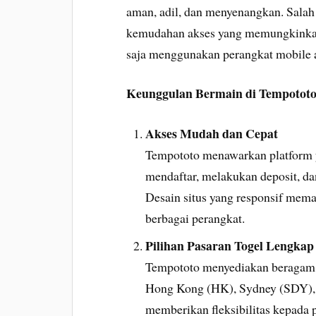
aman, adil, dan menyenangkan. Salah 
kemudahan akses yang memungkinkan 
saja menggunakan perangkat mobile 
Keunggulan Bermain di Tempotot
Akses Mudah dan Cepat
Tempototo menawarkan platform 
mendaftar, melakukan deposit, d
Desain situs yang responsif mema
berbagai perangkat.
Pilihan Pasaran Togel Lengkap
Tempototo menyediakan beragam p
Hong Kong (HK), Sydney (SDY), Si
memberikan fleksibilitas kepada