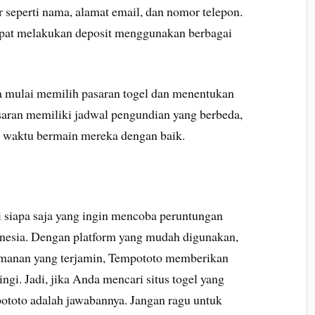
 seperti nama, alamat email, dan nomor telepon.
apat melakukan deposit menggunakan berbagai
a mulai memilih pasaran togel dan menentukan
asaran memiliki jadwal pengundian yang berbeda,
 waktu bermain mereka dengan baik.
i siapa saja yang ingin mencoba peruntungan
onesia. Dengan platform yang mudah digunakan,
eamanan yang terjamin, Tempototo memberikan
gi. Jadi, jika Anda mencari situs togel yang
ototo adalah jawabannya. Jangan ragu untuk