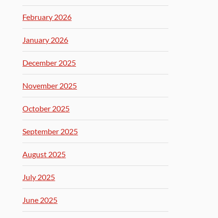
February 2026
January 2026
December 2025
November 2025
October 2025
September 2025
August 2025
July 2025
June 2025