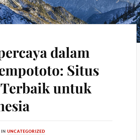
percaya dalam
empototo: Situs
 Terbaik untuk
nesia
IN
UNCATEGORIZED