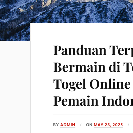
Panduan Ter
Bermain di T
Togel Online
Pemain Indo
BY
ADMIN
ON
MAY 23, 2025