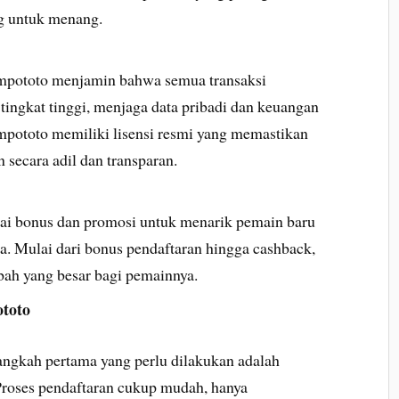
ng untuk menang.
Tempototo menjamin bahwa semua transaksi
tingkat tinggi, menjaga data pribadi dan keuangan
empototo memiliki lisensi resmi yang memastikan
 secara adil dan transparan.
gai bonus dan promosi untuk menarik pemain baru
 Mulai dari bonus pendaftaran hingga cashback,
ah yang besar bagi pemainnya.
ototo
angkah pertama yang perlu dilakukan adalah
 Proses pendaftaran cukup mudah, hanya