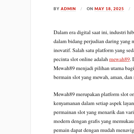
BY
ADMIN
ON
MAY 18, 2025
Dalam era digital saat ini, industri 
dalam bidang perjudian daring yang
inovatif. Salah satu platform yang s
pecinta slot online adalah
mewah89
.
Mewah89 menjadi pilihan utama bag
bermain slot yang mewah, aman, dan
Mewah89 merupakan platform slot o
kenyamanan dalam setiap aspek layan
permainan slot yang menarik dan varia
modern dengan grafis yang memukau.
pemain dapat dengan mudah menavigas