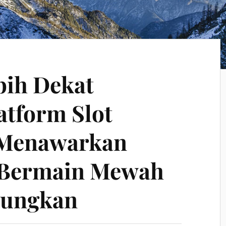
bih Dekat
tform Slot
 Menawarkan
 Bermain Mewah
tungkan