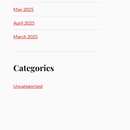
May 2025
April 2025
March 2025
Categories
Uncategorized