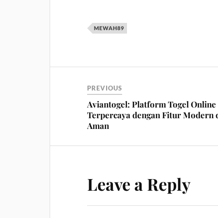
MEWAH89
PREVIOUS
Aviantogel: Platform Togel Online
Terpercaya dengan Fitur Modern 
Aman
Leave a Reply