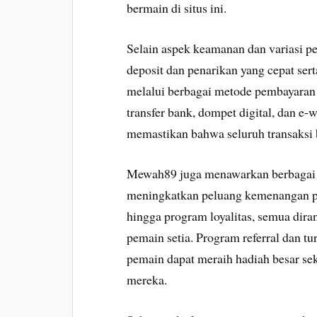
bermain di situs ini.
Selain aspek keamanan dan variasi p
deposit dan penarikan yang cepat ser
melalui berbagai metode pembayaran 
transfer bank, dompet digital, dan e-w
memastikan bahwa seluruh transaksi b
Mewah89 juga menawarkan berbagai 
meningkatkan peluang kemenangan pe
hingga program loyalitas, semua dira
pemain setia. Program referral dan tu
pemain dapat meraih hadiah besar s
mereka.