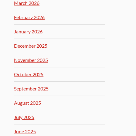
March 2026
February 2026
January 2026
December 2025
November 2025
October 2025
September 2025
August 2025
July 2025
June 2025