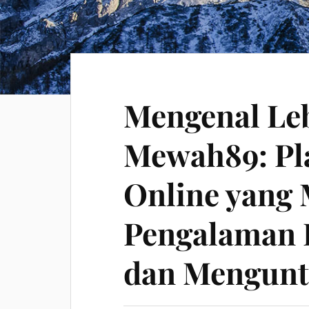
Mengenal Le
Mewah89: Pla
Online yang
Pengalaman
dan Mengun