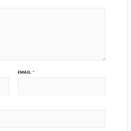
EMAIL
*