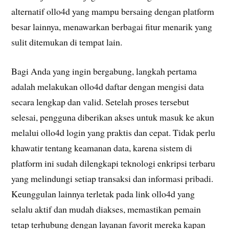
alternatif ollo4d yang mampu bersaing dengan platform
besar lainnya, menawarkan berbagai fitur menarik yang
sulit ditemukan di tempat lain.
Bagi Anda yang ingin bergabung, langkah pertama
adalah melakukan ollo4d daftar dengan mengisi data
secara lengkap dan valid. Setelah proses tersebut
selesai, pengguna diberikan akses untuk masuk ke akun
melalui ollo4d login yang praktis dan cepat. Tidak perlu
khawatir tentang keamanan data, karena sistem di
platform ini sudah dilengkapi teknologi enkripsi terbaru
yang melindungi setiap transaksi dan informasi pribadi.
Keunggulan lainnya terletak pada link ollo4d yang
selalu aktif dan mudah diakses, memastikan pemain
tetap terhubung dengan layanan favorit mereka kapan