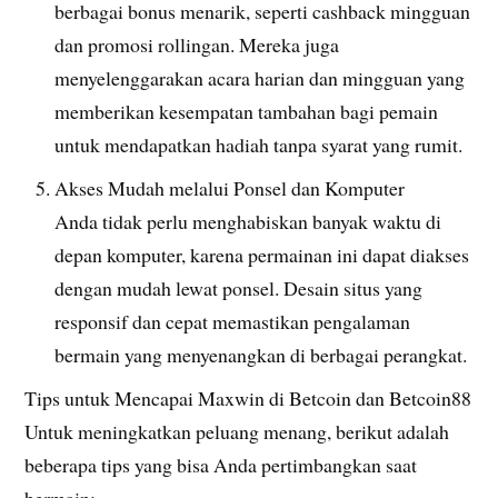
berbagai bonus menarik, seperti cashback mingguan
dan promosi rollingan. Mereka juga
menyelenggarakan acara harian dan mingguan yang
memberikan kesempatan tambahan bagi pemain
untuk mendapatkan hadiah tanpa syarat yang rumit.
Akses Mudah melalui Ponsel dan Komputer
Anda tidak perlu menghabiskan banyak waktu di
depan komputer, karena permainan ini dapat diakses
dengan mudah lewat ponsel. Desain situs yang
responsif dan cepat memastikan pengalaman
bermain yang menyenangkan di berbagai perangkat.
Tips untuk Mencapai Maxwin di Betcoin dan Betcoin88
Untuk meningkatkan peluang menang, berikut adalah
beberapa tips yang bisa Anda pertimbangkan saat