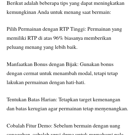
Berikut adalah beberapa tips yang dapat meningkatkan
kemungkinan Anda untuk menang saat bermain:
Pilih Permainan dengan RTP Tinggi: Permainan yang
memiliki RTP di atas 96% biasanya memberikan
peluang menang yang lebih baik.
Manfaatkan Bonus dengan Bijak: Gunakan bonus
dengan cermat untuk menambah modal, tetapi tetap
lakukan permainan dengan hati-hati.
Tentukan Batas Harian: Tetapkan target kemenangan
dan batas kerugian agar permainan tetap menyenangkan.
Cobalah Fitur Demo: Sebelum bermain dengan uang
sungguhan, cobalah versi demo untuk memahami pola