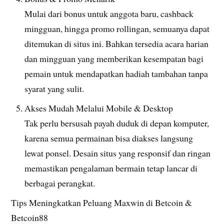
Mulai dari bonus untuk anggota baru, cashback
mingguan, hingga promo rollingan, semuanya dapat
ditemukan di situs ini. Bahkan tersedia acara harian
dan mingguan yang memberikan kesempatan bagi
pemain untuk mendapatkan hadiah tambahan tanpa
syarat yang sulit.
Akses Mudah Melalui Mobile & Desktop
Tak perlu bersusah payah duduk di depan komputer,
karena semua permainan bisa diakses langsung
lewat ponsel. Desain situs yang responsif dan ringan
memastikan pengalaman bermain tetap lancar di
berbagai perangkat.
Tips Meningkatkan Peluang Maxwin di Betcoin &
Betcoin88