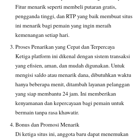
Fitur menarik seperti membeli putaran gratis,
pengganda tinggi, dan RTP yang baik membuat situs
ini menarik bagi pemain yang ingin meraih
kemenangan setiap hari.
Proses Penarikan yang Cepat dan Terpercaya
Ketiga platform ini dikenal dengan sistem transaksi
yang efisien, aman, dan mudah digunakan. Untuk
mengisi saldo atau menarik dana, dibutuhkan waktu
hanya beberapa menit, ditambah layanan pelanggan
yang siap membantu 24 jam. Ini memberikan
kenyamanan dan kepercayaan bagi pemain untuk
bermain tanpa rasa khawatir.
Bonus dan Promosi Menarik
Di ketiga situs ini, anggota baru dapat menemukan