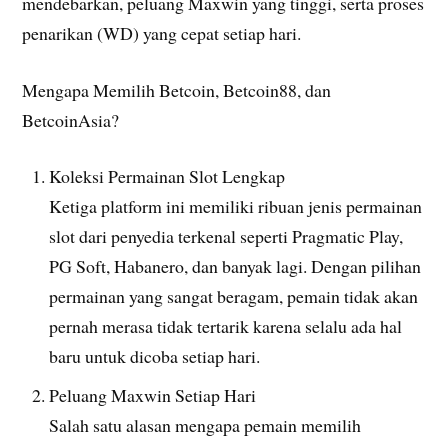
mendebarkan, peluang Maxwin yang tinggi, serta proses
penarikan (WD) yang cepat setiap hari.
Mengapa Memilih Betcoin, Betcoin88, dan
BetcoinAsia?
Koleksi Permainan Slot Lengkap
Ketiga platform ini memiliki ribuan jenis permainan
slot dari penyedia terkenal seperti Pragmatic Play,
PG Soft, Habanero, dan banyak lagi. Dengan pilihan
permainan yang sangat beragam, pemain tidak akan
pernah merasa tidak tertarik karena selalu ada hal
baru untuk dicoba setiap hari.
Peluang Maxwin Setiap Hari
Salah satu alasan mengapa pemain memilih