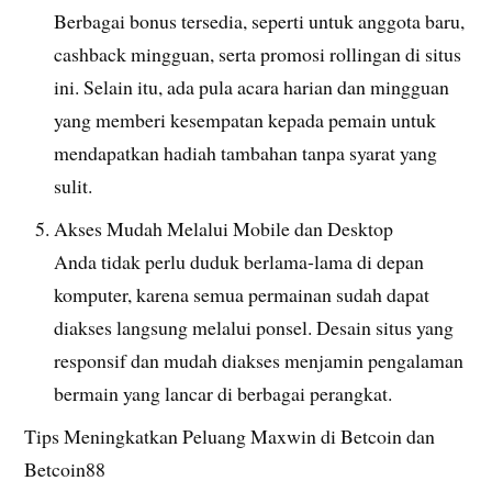
Berbagai bonus tersedia, seperti untuk anggota baru,
cashback mingguan, serta promosi rollingan di situs
ini. Selain itu, ada pula acara harian dan mingguan
yang memberi kesempatan kepada pemain untuk
mendapatkan hadiah tambahan tanpa syarat yang
sulit.
Akses Mudah Melalui Mobile dan Desktop
Anda tidak perlu duduk berlama-lama di depan
komputer, karena semua permainan sudah dapat
diakses langsung melalui ponsel. Desain situs yang
responsif dan mudah diakses menjamin pengalaman
bermain yang lancar di berbagai perangkat.
Tips Meningkatkan Peluang Maxwin di Betcoin dan
Betcoin88