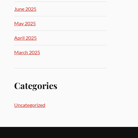
June 2025
May 2025
April 2025
March 2025
Categories
Uncategorized