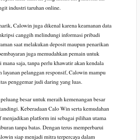
git industri taruhan online.
narik, Calowin juga dikenal karena keamanan data
enkripsi canggih melindungi informasi pribadi
yaman saat melakukan deposit maupun penarikan
e pembayaran juga memudahkan pemain untuk
i mana saja, tanpa perlu khawatir akan kendala
dan layanan pelanggan responsif, Calowin mampu
as penggemar judi daring yang luas.
peluang besar untuk meraih kemenangan besar
rtandingi. Keberadaan Calo Win serta kemudahan
f menjadikan platform ini sebagai pilihan utama
iburan tanpa batas. Dengan terus memperbarui
alowin siap menjadi mitra terpercaya dalam