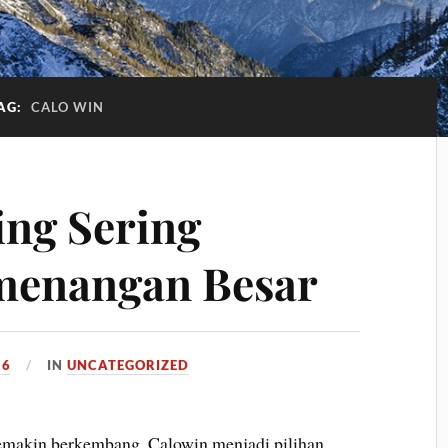
AG:
CALO WIN
ing Sering
menangan Besar
26
IN
UNCATEGORIZED
semakin berkembang, Calowin menjadi pilihan