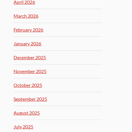
April 2026
March 2026
February 2026
January 2026
December 2025
November 2025
October 2025
September 2025
August 2025
July 2025