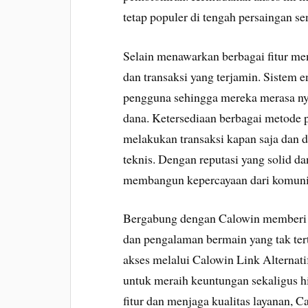
tetap populer di tengah persaingan sen
Selain menawarkan berbagai fitur me
dan transaksi yang terjamin. Sistem 
pengguna sehingga mereka merasa n
dana. Ketersediaan berbagai metod
melakukan transaksi kapan saja dan d
teknis. Dengan reputasi yang solid 
membangun kepercayaan dari komunit
Bergabung dengan Calowin memberi 
dan pengalaman bermain yang tak te
akses melalui Calowin Link Alternati
untuk meraih keuntungan sekaligus h
fitur dan menjaga kualitas layanan, C