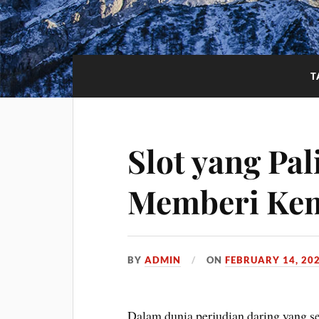
T
Slot yang Pal
Memberi Ke
BY
ADMIN
ON
FEBRUARY 14, 20
Dalam dunia perjudian daring yang 