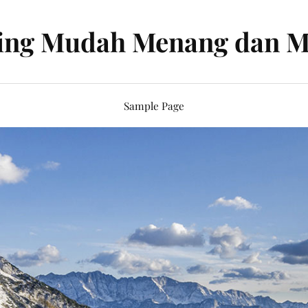
aling Mudah Menang dan 
Sample Page