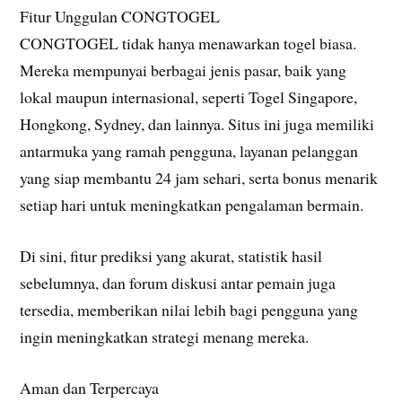
Fitur Unggulan CONGTOGEL
CONGTOGEL tidak hanya menawarkan togel biasa.
Mereka mempunyai berbagai jenis pasar, baik yang
lokal maupun internasional, seperti Togel Singapore,
Hongkong, Sydney, dan lainnya. Situs ini juga memiliki
antarmuka yang ramah pengguna, layanan pelanggan
yang siap membantu 24 jam sehari, serta bonus menarik
setiap hari untuk meningkatkan pengalaman bermain.
Di sini, fitur prediksi yang akurat, statistik hasil
sebelumnya, dan forum diskusi antar pemain juga
tersedia, memberikan nilai lebih bagi pengguna yang
ingin meningkatkan strategi menang mereka.
Aman dan Terpercaya