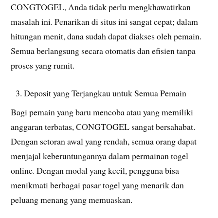
CONGTOGEL, Anda tidak perlu mengkhawatirkan
masalah ini. Penarikan di situs ini sangat cepat; dalam
hitungan menit, dana sudah dapat diakses oleh pemain.
Semua berlangsung secara otomatis dan efisien tanpa
proses yang rumit.
Deposit yang Terjangkau untuk Semua Pemain
Bagi pemain yang baru mencoba atau yang memiliki
anggaran terbatas, CONGTOGEL sangat bersahabat.
Dengan setoran awal yang rendah, semua orang dapat
menjajal keberuntungannya dalam permainan togel
online. Dengan modal yang kecil, pengguna bisa
menikmati berbagai pasar togel yang menarik dan
peluang menang yang memuaskan.