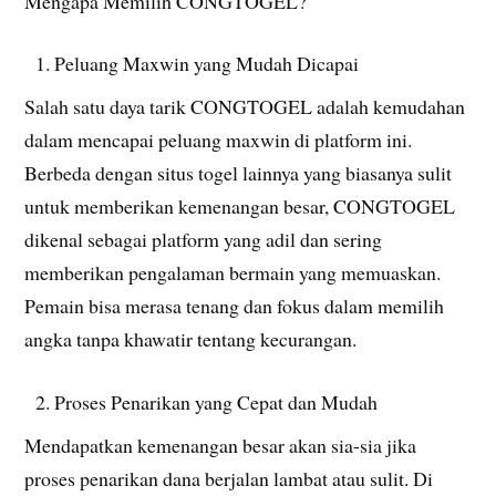
Mengapa Memilih CONGTOGEL?
Peluang Maxwin yang Mudah Dicapai
Salah satu daya tarik CONGTOGEL adalah kemudahan
dalam mencapai peluang maxwin di platform ini.
Berbeda dengan situs togel lainnya yang biasanya sulit
untuk memberikan kemenangan besar, CONGTOGEL
dikenal sebagai platform yang adil dan sering
memberikan pengalaman bermain yang memuaskan.
Pemain bisa merasa tenang dan fokus dalam memilih
angka tanpa khawatir tentang kecurangan.
Proses Penarikan yang Cepat dan Mudah
Mendapatkan kemenangan besar akan sia-sia jika
proses penarikan dana berjalan lambat atau sulit. Di