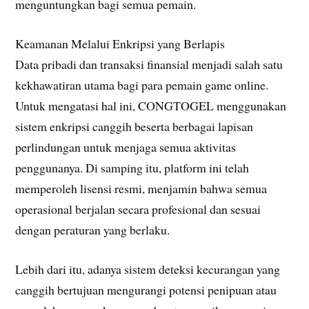
menguntungkan bagi semua pemain.
Keamanan Melalui Enkripsi yang Berlapis
Data pribadi dan transaksi finansial menjadi salah satu
kekhawatiran utama bagi para pemain game online.
Untuk mengatasi hal ini, CONGTOGEL menggunakan
sistem enkripsi canggih beserta berbagai lapisan
perlindungan untuk menjaga semua aktivitas
penggunanya. Di samping itu, platform ini telah
memperoleh lisensi resmi, menjamin bahwa semua
operasional berjalan secara profesional dan sesuai
dengan peraturan yang berlaku.
Lebih dari itu, adanya sistem deteksi kecurangan yang
canggih bertujuan mengurangi potensi penipuan atau