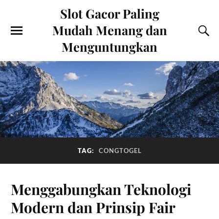
Slot Gacor Paling
Mudah Menang dan
Menguntungkan
TAG:
CONGTOGEL
Menggabungkan Teknologi
Modern dan Prinsip Fair