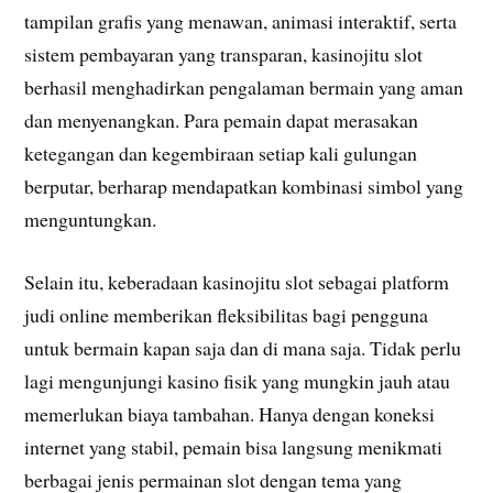
tampilan grafis yang menawan, animasi interaktif, serta
sistem pembayaran yang transparan, kasinojitu slot
berhasil menghadirkan pengalaman bermain yang aman
dan menyenangkan. Para pemain dapat merasakan
ketegangan dan kegembiraan setiap kali gulungan
berputar, berharap mendapatkan kombinasi simbol yang
menguntungkan.
Selain itu, keberadaan kasinojitu slot sebagai platform
judi online memberikan fleksibilitas bagi pengguna
untuk bermain kapan saja dan di mana saja. Tidak perlu
lagi mengunjungi kasino fisik yang mungkin jauh atau
memerlukan biaya tambahan. Hanya dengan koneksi
internet yang stabil, pemain bisa langsung menikmati
berbagai jenis permainan slot dengan tema yang