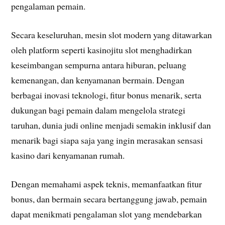
pengalaman pemain.
Secara keseluruhan, mesin slot modern yang ditawarkan
oleh platform seperti kasinojitu slot menghadirkan
keseimbangan sempurna antara hiburan, peluang
kemenangan, dan kenyamanan bermain. Dengan
berbagai inovasi teknologi, fitur bonus menarik, serta
dukungan bagi pemain dalam mengelola strategi
taruhan, dunia judi online menjadi semakin inklusif dan
menarik bagi siapa saja yang ingin merasakan sensasi
kasino dari kenyamanan rumah.
Dengan memahami aspek teknis, memanfaatkan fitur
bonus, dan bermain secara bertanggung jawab, pemain
dapat menikmati pengalaman slot yang mendebarkan