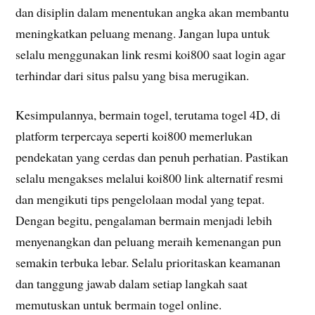
dan disiplin dalam menentukan angka akan membantu
meningkatkan peluang menang. Jangan lupa untuk
selalu menggunakan link resmi koi800 saat login agar
terhindar dari situs palsu yang bisa merugikan.
Kesimpulannya, bermain togel, terutama togel 4D, di
platform terpercaya seperti koi800 memerlukan
pendekatan yang cerdas dan penuh perhatian. Pastikan
selalu mengakses melalui koi800 link alternatif resmi
dan mengikuti tips pengelolaan modal yang tepat.
Dengan begitu, pengalaman bermain menjadi lebih
menyenangkan dan peluang meraih kemenangan pun
semakin terbuka lebar. Selalu prioritaskan keamanan
dan tanggung jawab dalam setiap langkah saat
memutuskan untuk bermain togel online.