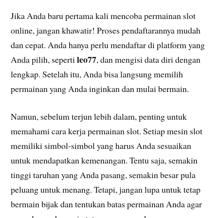
Jika Anda baru pertama kali mencoba permainan slot
online, jangan khawatir! Proses pendaftarannya mudah
dan cepat. Anda hanya perlu mendaftar di platform yang
leo77
Anda pilih, seperti
, dan mengisi data diri dengan
lengkap. Setelah itu, Anda bisa langsung memilih
permainan yang Anda inginkan dan mulai bermain.
Namun, sebelum terjun lebih dalam, penting untuk
memahami cara kerja permainan slot. Setiap mesin slot
memiliki simbol-simbol yang harus Anda sesuaikan
untuk mendapatkan kemenangan. Tentu saja, semakin
tinggi taruhan yang Anda pasang, semakin besar pula
peluang untuk menang. Tetapi, jangan lupa untuk tetap
bermain bijak dan tentukan batas permainan Anda agar