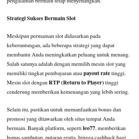
pengalaman bermain tetap menyenangkan.
Strategi Sukses Bermain Slot
Meskipun permainan slot didasarkan pada
keberuntungan, ada beberapa strategi yang dapat
membantu Anda meningkatkan peluang untuk menang.
Salah satunya adalah dengan memilih mesin slot yang
payout rate
memiliki tingkat pembayaran atau
tinggi.
RTP (Return to Player)
Mesin slot dengan
tinggi
cenderung memberikan kemenangan yang lebih sering.
Selain itu, pastikan untuk memanfaatkan bonus dan
promosi yang ditawarkan oleh situs tempat Anda
leo77
bermain. Banyak platform, seperti
, memberikan
bonus sambutan, putaran gratis, hingga cashback bagi