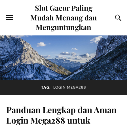
Slot Gacor Paling
Mudah Menang dan
Menguntungkan
TAG:
LOGIN MEGA288
Panduan Lengkap dan Aman
Login Mega288 untuk