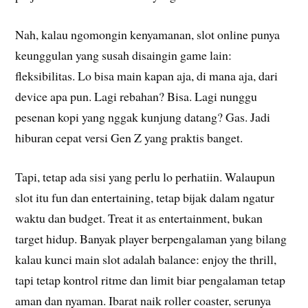
Nah, kalau ngomongin kenyamanan, slot online punya
keunggulan yang susah disaingin game lain:
fleksibilitas. Lo bisa main kapan aja, di mana aja, dari
device apa pun. Lagi rebahan? Bisa. Lagi nunggu
pesenan kopi yang nggak kunjung datang? Gas. Jadi
hiburan cepat versi Gen Z yang praktis banget.
Tapi, tetap ada sisi yang perlu lo perhatiin. Walaupun
slot itu fun dan entertaining, tetap bijak dalam ngatur
waktu dan budget. Treat it as entertainment, bukan
target hidup. Banyak player berpengalaman yang bilang
kalau kunci main slot adalah balance: enjoy the thrill,
tapi tetap kontrol ritme dan limit biar pengalaman tetap
aman dan nyaman. Ibarat naik roller coaster, serunya