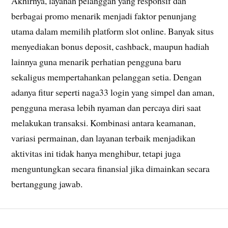
Akhirnya, layanan pelanggan yang responsif dan
berbagai promo menarik menjadi faktor penunjang
utama dalam memilih platform slot online. Banyak situs
menyediakan bonus deposit, cashback, maupun hadiah
lainnya guna menarik perhatian pengguna baru
sekaligus mempertahankan pelanggan setia. Dengan
adanya fitur seperti naga33 login yang simpel dan aman,
pengguna merasa lebih nyaman dan percaya diri saat
melakukan transaksi. Kombinasi antara keamanan,
variasi permainan, dan layanan terbaik menjadikan
aktivitas ini tidak hanya menghibur, tetapi juga
menguntungkan secara finansial jika dimainkan secara
bertanggung jawab.