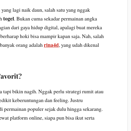
yang lagi naik daun, salah satu yang nggak
togel
ah
. Bukan cuma sekadar permainan angka
gian dari gaya hidup digital, apalagi buat mereka
l berharap hoki bisa mampir kapan saja. Nah, salah
rina4d
n banyak orang adalah
, yang udah dikenal
avorit?
a tapi bikin nagih. Nggak perlu strategi rumit atau
dikit keberuntungan dan feeling. Justru
adi permainan populer sejak dulu hingga sekarang.
t platform online, siapa pun bisa ikut serta