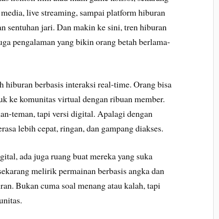
l media, live streaming, sampai platform hiburan
an sentuhan jari. Dan makin ke sini, tren hiburan
juga pengalaman yang bikin orang betah berlama-
h hiburan berbasis interaksi real-time. Orang bisa
suk ke komunitas virtual dengan ribuan member.
-teman, tapi versi digital. Apalagi dengan
asa lebih cepat, ringan, dan gampang diakses.
gital, ada juga ruang buat mereka yang suka
sekarang melirik permainan berbasis angka dan
uran. Bukan cuma soal menang atau kalah, tapi
unitas.