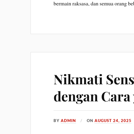
bermain raksasa, dan semua orang beb
Nikmati Sens
dengan Cara 
BY
ADMIN
ON
AUGUST 24, 2025