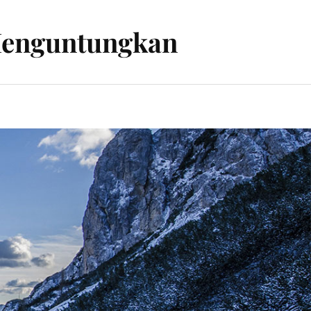
Menguntungkan