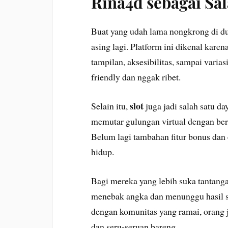
Rina4d sebagai Sal
Buat yang udah lama nongkrong di du
asing lagi. Platform ini dikenal kar
tampilan, aksesibilitas, sampai varia
friendly dan nggak ribet.
slot
Selain itu,
juga jadi salah satu da
memutar gulungan virtual dengan berb
Belum lagi tambahan fitur bonus dan 
hidup.
Bagi mereka yang lebih suka tantang
menebak angka dan menunggu hasil se
dengan komunitas yang ramai, orang j
dan seru-seruan bareng.