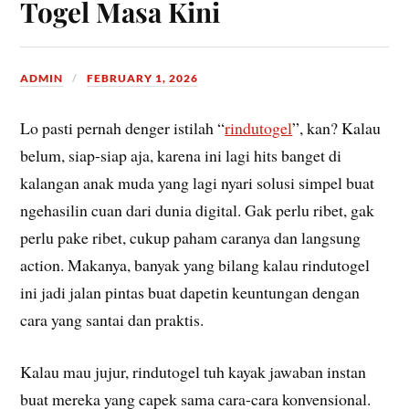
Togel Masa Kini
ADMIN
FEBRUARY 1, 2026
Lo pasti pernah denger istilah “
rindutogel
”, kan? Kalau
belum, siap-siap aja, karena ini lagi hits banget di
kalangan anak muda yang lagi nyari solusi simpel buat
ngehasilin cuan dari dunia digital. Gak perlu ribet, gak
perlu pake ribet, cukup paham caranya dan langsung
action. Makanya, banyak yang bilang kalau rindutogel
ini jadi jalan pintas buat dapetin keuntungan dengan
cara yang santai dan praktis.
Kalau mau jujur, rindutogel tuh kayak jawaban instan
buat mereka yang capek sama cara-cara konvensional.