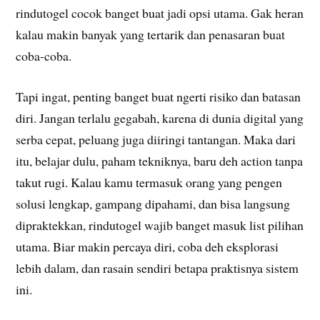
rindutogel cocok banget buat jadi opsi utama. Gak heran
kalau makin banyak yang tertarik dan penasaran buat
coba-coba.
Tapi ingat, penting banget buat ngerti risiko dan batasan
diri. Jangan terlalu gegabah, karena di dunia digital yang
serba cepat, peluang juga diiringi tantangan. Maka dari
itu, belajar dulu, paham tekniknya, baru deh action tanpa
takut rugi. Kalau kamu termasuk orang yang pengen
solusi lengkap, gampang dipahami, dan bisa langsung
dipraktekkan, rindutogel wajib banget masuk list pilihan
utama. Biar makin percaya diri, coba deh eksplorasi
lebih dalam, dan rasain sendiri betapa praktisnya sistem
ini.