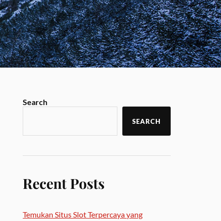
Search
SEARCH
Recent Posts
Temukan Situs Slot Terpercaya yang