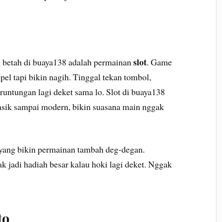
slot
ng betah di buaya138 adalah permainan
. Game
mpel tapi bikin nagih. Tinggal tekan tombol,
runtungan lagi deket sama lo. Slot di buaya138
klasik sampai modern, bikin suasana main nggak
if yang bikin permainan tambah deg-degan.
k jadi hadiah besar kalau hoki lagi deket. Nggak
to