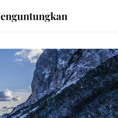
Menguntungkan