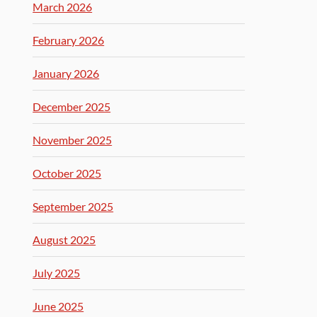
March 2026
February 2026
January 2026
December 2025
November 2025
October 2025
September 2025
August 2025
July 2025
June 2025