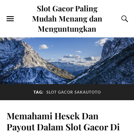
Slot Gacor Paling
Mudah Menang dan
Menguntungkan
TAG:
SLOT GACOR SAKAUTOTO
Memahami Hesek Dan
Payout Dalam Slot Gacor Di