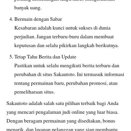
banyak uang.
Bermain dengan Sabar
Kesabaran adalah kunci untuk sukses di dunia
perjudian. Jangan terburu-buru dalam membuat
keputusan dan selalu pikirkan langkah berikutnya.
Tetap Tahu Berita dan Update
Pastikan untuk selalu mengikuti berita terbaru dan
perubahan di situs Sakautoto. Ini termasuk informasi
tentang permainan baru, perubahan promosi, atau
pemeliharaan situs.
Sakautoto adalah salah satu pilihan terbaik bagi Anda
yang mencari pengalaman judi online yang luar biasa.
Dengan beragam permainan yang disediakan, bonus
menarik, dan layanan pelanggan yang siap membantu,