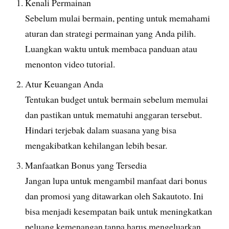
Kenali Permainan
Sebelum mulai bermain, penting untuk memahami
aturan dan strategi permainan yang Anda pilih.
Luangkan waktu untuk membaca panduan atau
menonton video tutorial.
Atur Keuangan Anda
Tentukan budget untuk bermain sebelum memulai
dan pastikan untuk mematuhi anggaran tersebut.
Hindari terjebak dalam suasana yang bisa
mengakibatkan kehilangan lebih besar.
Manfaatkan Bonus yang Tersedia
Jangan lupa untuk mengambil manfaat dari bonus
dan promosi yang ditawarkan oleh Sakautoto. Ini
bisa menjadi kesempatan baik untuk meningkatkan
peluang kemenangan tanpa harus mengeluarkan