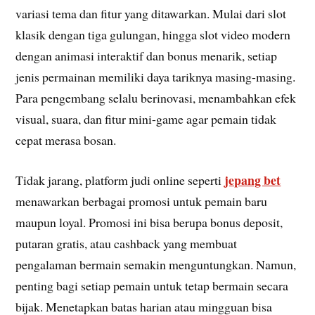
variasi tema dan fitur yang ditawarkan. Mulai dari slot
klasik dengan tiga gulungan, hingga slot video modern
dengan animasi interaktif dan bonus menarik, setiap
jenis permainan memiliki daya tariknya masing-masing.
Para pengembang selalu berinovasi, menambahkan efek
visual, suara, dan fitur mini-game agar pemain tidak
cepat merasa bosan.
jepang bet
Tidak jarang, platform judi online seperti
menawarkan berbagai promosi untuk pemain baru
maupun loyal. Promosi ini bisa berupa bonus deposit,
putaran gratis, atau cashback yang membuat
pengalaman bermain semakin menguntungkan. Namun,
penting bagi setiap pemain untuk tetap bermain secara
bijak. Menetapkan batas harian atau mingguan bisa