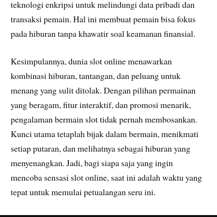
teknologi enkripsi untuk melindungi data pribadi dan
transaksi pemain. Hal ini membuat pemain bisa fokus
pada hiburan tanpa khawatir soal keamanan finansial.
Kesimpulannya, dunia slot online menawarkan
kombinasi hiburan, tantangan, dan peluang untuk
menang yang sulit ditolak. Dengan pilihan permainan
yang beragam, fitur interaktif, dan promosi menarik,
pengalaman bermain slot tidak pernah membosankan.
Kunci utama tetaplah bijak dalam bermain, menikmati
setiap putaran, dan melihatnya sebagai hiburan yang
menyenangkan. Jadi, bagi siapa saja yang ingin
mencoba sensasi slot online, saat ini adalah waktu yang
tepat untuk memulai petualangan seru ini.