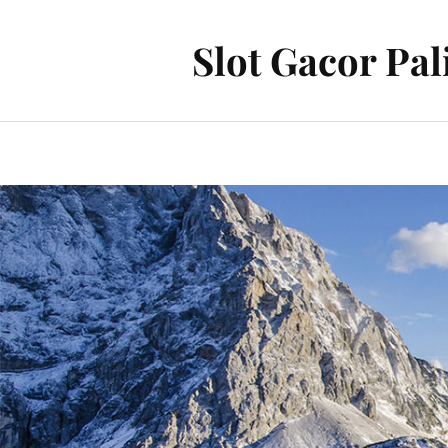
Slot Gacor P