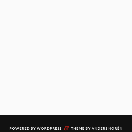
&
POWERED BY
WORDPRESS
THEME BY
ANDERS NORÉN