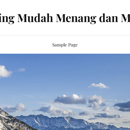
aling Mudah Menang dan 
Sample Page