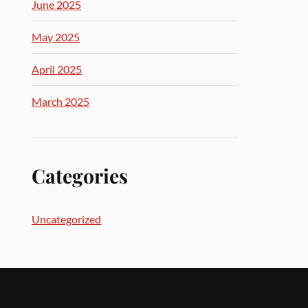
June 2025
May 2025
April 2025
March 2025
Categories
Uncategorized