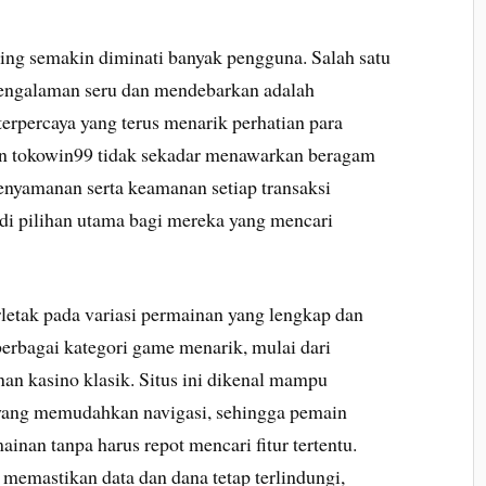
aring semakin diminati banyak pengguna. Salah satu
ngalaman seru dan mendebarkan adalah
terpercaya yang terus menarik perhatian para
an tokowin99 tidak sekadar menawarkan beragam
enyamanan serta keamanan setiap transaksi
i pilihan utama bagi mereka yang mencari
letak pada variasi permainan yang lengkap dan
erbagai kategori game menarik, mulai dari
nan kasino klasik. Situs ini dikenal mampu
 yang memudahkan navigasi, sehingga pemain
inan tanpa harus repot mencari fitur tertentu.
 memastikan data dan dana tetap terlindungi,