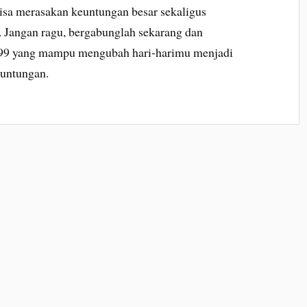
 bisa merasakan keuntungan besar sekaligus
. Jangan ragu, bergabunglah sekarang dan
n99 yang mampu mengubah hari-harimu menjadi
untungan.