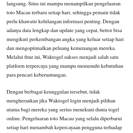
langsung. Situs ini mampu menampilkan pengeluaran
toto Macau terbaru setiap hari, sehingga pemain tidak
perlu khawatir kehilangan informasi penting. Dengan
adanya data lengkap dan update yang cepat, bettor bisa
mengikuti perkembangan angka yang keluar setiap hari
dan mengoptimalkan peluang kemenangan mereka.
Melalui fitur ini, Waktogel sukses menjadi salah satu
platform terpercaya yang mampu memenuhi kebutuhan
para pencari keberuntungan.
Dengan berbagai keunggulan tersebut, tidak
mengherankan jika Waktogel login menjadi pilihan
utama bagi mereka yang serius menekuni dunia togel
online. Pengeluaran toto Macau yang selalu diperbarui
setiap hari menambah kepercayaan pengguna terhadap