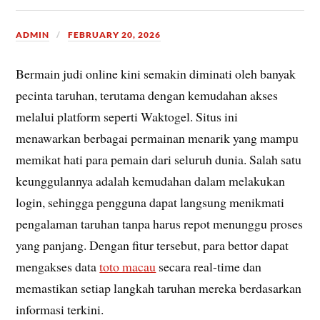
ADMIN
FEBRUARY 20, 2026
Bermain judi online kini semakin diminati oleh banyak
pecinta taruhan, terutama dengan kemudahan akses
melalui platform seperti Waktogel. Situs ini
menawarkan berbagai permainan menarik yang mampu
memikat hati para pemain dari seluruh dunia. Salah satu
keunggulannya adalah kemudahan dalam melakukan
login, sehingga pengguna dapat langsung menikmati
pengalaman taruhan tanpa harus repot menunggu proses
yang panjang. Dengan fitur tersebut, para bettor dapat
mengakses data
toto macau
secara real-time dan
memastikan setiap langkah taruhan mereka berdasarkan
informasi terkini.