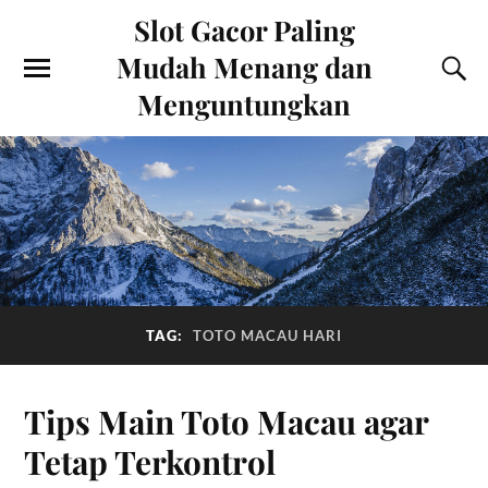
Slot Gacor Paling
Mudah Menang dan
Menguntungkan
TAG:
TOTO MACAU HARI
Tips Main Toto Macau agar
Tetap Terkontrol