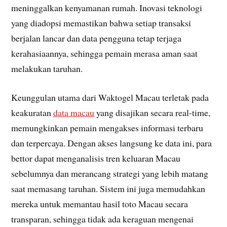
meninggalkan kenyamanan rumah. Inovasi teknologi
yang diadopsi memastikan bahwa setiap transaksi
berjalan lancar dan data pengguna tetap terjaga
kerahasiaannya, sehingga pemain merasa aman saat
melakukan taruhan.
Keunggulan utama dari Waktogel Macau terletak pada
keakuratan
data macau
yang disajikan secara real-time,
memungkinkan pemain mengakses informasi terbaru
dan terpercaya. Dengan akses langsung ke data ini, para
bettor dapat menganalisis tren keluaran Macau
sebelumnya dan merancang strategi yang lebih matang
saat memasang taruhan. Sistem ini juga memudahkan
mereka untuk memantau hasil toto Macau secara
transparan, sehingga tidak ada keraguan mengenai