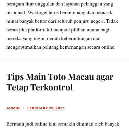
beragam fitur unggulan dan layanan pelanggan yang
responsif, Waktogel terus berkembang dan menarik
minat banyak bettor dari seluruh penjuru negeri. Tidak
heran jika platform ini menjadi pilihan utama bagi
mereka yang ingin meraih keberuntungan dan
mengoptimalkan peluang kemenangan secara online.
Tips Main Toto Macau agar
Tetap Terkontrol
ADMIN
FEBRUARY 20, 2026
Bermain judi online kini semakin diminati oleh banyak