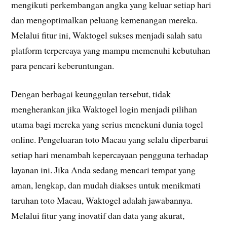
mengikuti perkembangan angka yang keluar setiap hari
dan mengoptimalkan peluang kemenangan mereka.
Melalui fitur ini, Waktogel sukses menjadi salah satu
platform terpercaya yang mampu memenuhi kebutuhan
para pencari keberuntungan.
Dengan berbagai keunggulan tersebut, tidak
mengherankan jika Waktogel login menjadi pilihan
utama bagi mereka yang serius menekuni dunia togel
online. Pengeluaran toto Macau yang selalu diperbarui
setiap hari menambah kepercayaan pengguna terhadap
layanan ini. Jika Anda sedang mencari tempat yang
aman, lengkap, dan mudah diakses untuk menikmati
taruhan toto Macau, Waktogel adalah jawabannya.
Melalui fitur yang inovatif dan data yang akurat,