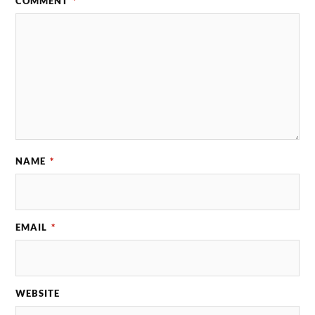
COMMENT
*
NAME
*
EMAIL
*
WEBSITE