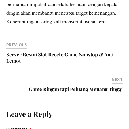
permainan impulsif dan selalu bermain dengan kepala
dingin akan membantu mencapai target kemenangan.
Keberuntungan sering kali menyertai usaha keras.
PREVIOUS
Server Resmi Slot Receh: Game Nonstop & Anti
Lemot
NEXT
Game Ringan tapi Peluang Menang Tinggi
Leave a Reply