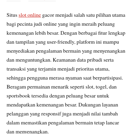
Situs
slot online
gacor menjadi salah satu pilihan utama
bagi pecinta judi online yang ingin meraih peluang
kemenangan lebih besar. Dengan berbagai fitur lengkap
dan tampilan yang user-friendly, platform ini mampu
menyediakan pengalaman bermain yang menyenangkan
dan menguntungkan. Keamanan data pribadi serta
transaksi yang terjamin menjadi prioritas utama,
sehingga pengguna merasa nyaman saat berpartisipasi.
Beragam permainan menarik seperti slot, togel, dan
sportsbook tersedia dengan peluang besar untuk
mendapatkan kemenangan besar. Dukungan layanan
pelanggan yang responsif juga menjadi nilai tambah
dalam memastikan pengalaman bermain tetap lancar
dan menyenangkan.