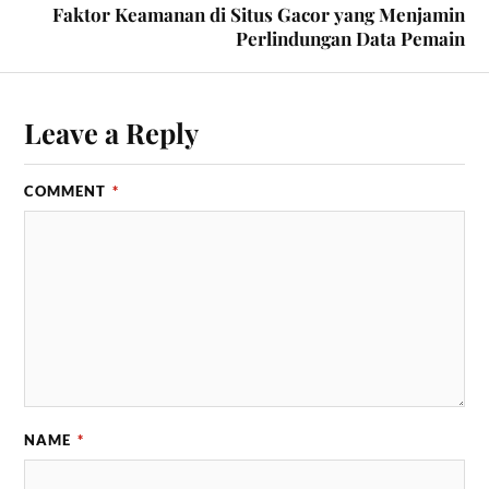
Faktor Keamanan di Situs Gacor yang Menjamin
Perlindungan Data Pemain
Leave a Reply
COMMENT
*
NAME
*