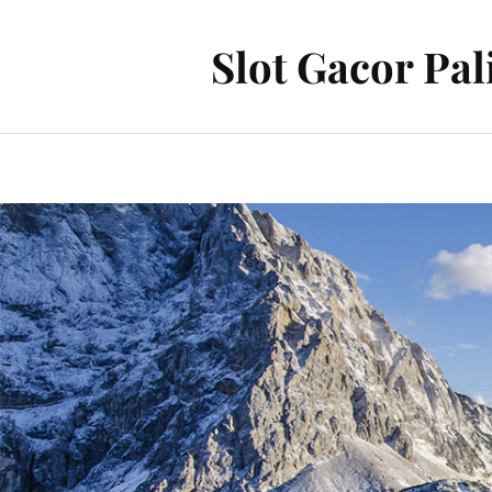
Slot Gacor P