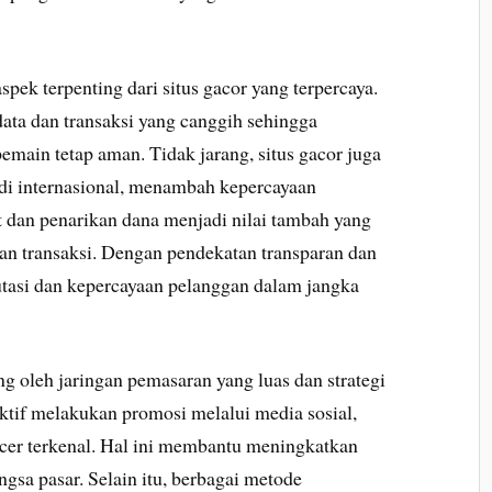
pek terpenting dari situs gacor yang terpercaya.
ata dan transaksi yang canggih sehingga
main tetap aman. Tidak jarang, situs gacor juga
judi internasional, menambah kepercayaan
 dan penarikan dana menjadi nilai tambah yang
 transaksi. Dengan pendekatan transparan dan
utasi dan kepercayaan pelanggan dalam jangka
ng oleh jaringan pemasaran yang luas dan strategi
ktif melakukan promosi melalui media sosial,
ncer terkenal. Hal ini membantu meningkatkan
sa pasar. Selain itu, berbagai metode