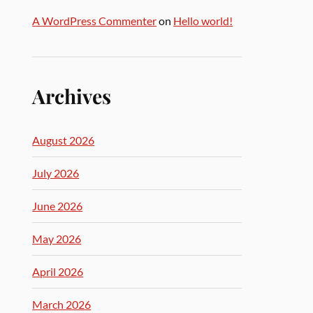
A WordPress Commenter
on
Hello world!
Archives
August 2026
July 2026
June 2026
May 2026
April 2026
March 2026