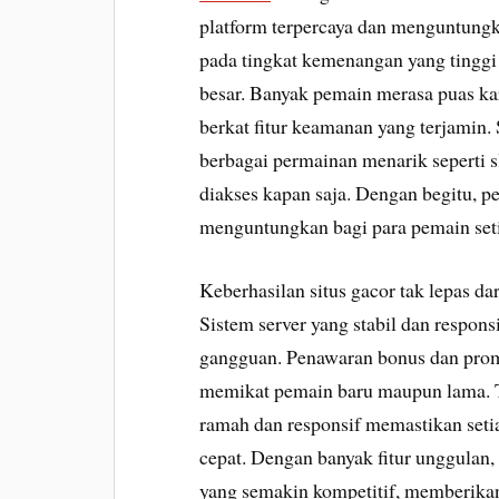
platform terpercaya dan menguntungka
pada tingkat kemenangan yang tinggi
besar. Banyak pemain merasa puas k
berkat fitur keamanan yang terjamin. 
berbagai permainan menarik seperti s
diakses kapan saja. Dengan begitu, 
menguntungkan bagi para pemain set
Keberhasilan situs gacor tak lepas da
Sistem server yang stabil dan respons
gangguan. Penawaran bonus dan prom
memikat pemain baru maupun lama. Ti
ramah dan responsif memastikan seti
cepat. Dengan banyak fitur unggulan, 
yang semakin kompetitif, memberik