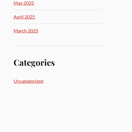
May 2025
April 2025
March 2025
Categories
Uncategorized