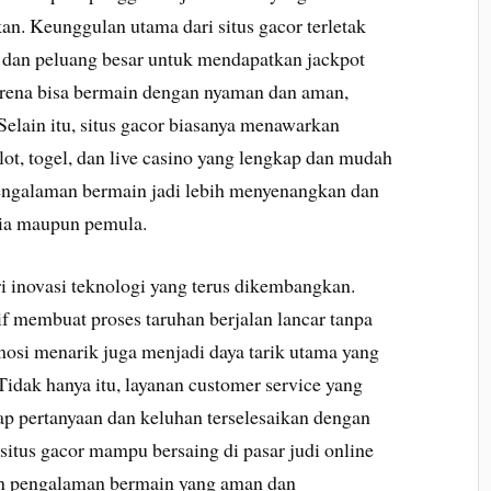
n. Keunggulan utama dari situs gacor terletak
 dan peluang besar untuk mendapatkan jackpot
arena bisa bermain dengan nyaman dan aman,
Selain itu, situs gacor biasanya menawarkan
lot, togel, dan live casino yang lengkap dan mudah
pengalaman bermain jadi lebih menyenangkan dan
ia maupun pemula.
ri inovasi teknologi yang terus dikembangkan.
if membuat proses taruhan berjalan lancar tanpa
osi menarik juga menjadi daya tarik utama yang
dak hanya itu, layanan customer service yang
ap pertanyaan dan keluhan terselesaikan dengan
situs gacor mampu bersaing di pasar judi online
an pengalaman bermain yang aman dan