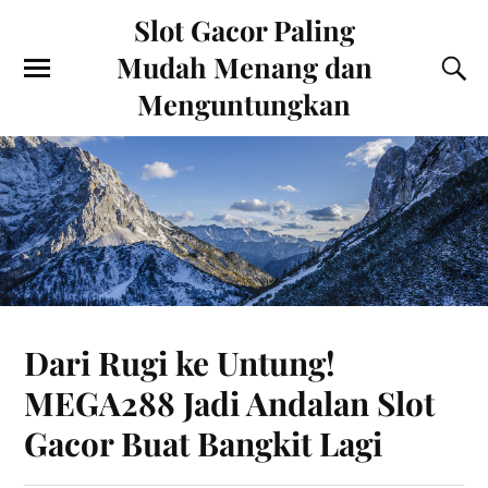
Slot Gacor Paling
Mudah Menang dan
Menguntungkan
Dari Rugi ke Untung!
MEGA288 Jadi Andalan Slot
Gacor Buat Bangkit Lagi