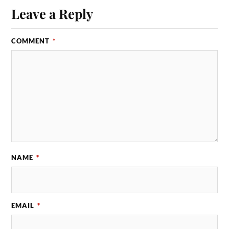
Leave a Reply
COMMENT
*
NAME
*
EMAIL
*