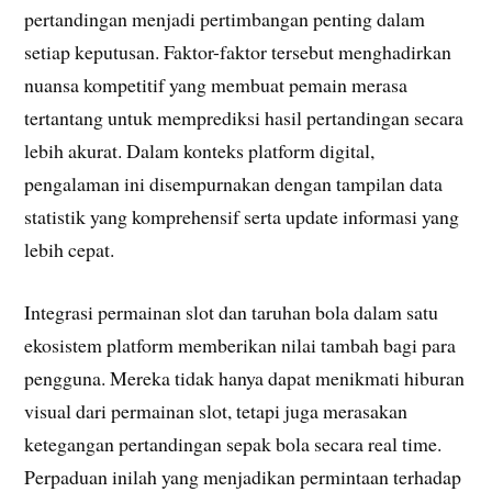
pertandingan menjadi pertimbangan penting dalam
setiap keputusan. Faktor-faktor tersebut menghadirkan
nuansa kompetitif yang membuat pemain merasa
tertantang untuk memprediksi hasil pertandingan secara
lebih akurat. Dalam konteks platform digital,
pengalaman ini disempurnakan dengan tampilan data
statistik yang komprehensif serta update informasi yang
lebih cepat.
Integrasi permainan slot dan taruhan bola dalam satu
ekosistem platform memberikan nilai tambah bagi para
pengguna. Mereka tidak hanya dapat menikmati hiburan
visual dari permainan slot, tetapi juga merasakan
ketegangan pertandingan sepak bola secara real time.
Perpaduan inilah yang menjadikan permintaan terhadap