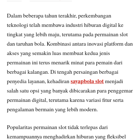
Dalam beberapa tahun terakhir, perkembangan
teknologi telah membawa industri hiburan digital ke
tingkat yang lebih maju, terutama pada permainan slot
dan taruhan bola. Kombinasi antara inovasi platform dan
akses yang semakin luas membuat kedua jenis
permainan ini terus menarik minat para pemain dari
berbagai kalangan. Di tengah persaingan berbagai
sayapbola slot
penyedia layanan, kehadiran
menjadi
salah satu opsi yang banyak dibicarakan para penggemar
permainan digital, terutama karena variasi fitur serta
pengalaman bermain yang lebih modern.
Popularitas permainan slot tidak terlepas dari
kemampuannya menghadirkan hiburan yang fleksibel