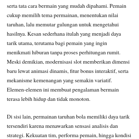
serta tata cara bermain yang mudah dipahami. Pemain
cukup memilih tema permainan, menentukan nilai
taruhan, lalu memutar gulungan untuk mengetahui
hasilnya. Kesan sederhana itulah yang menjadi daya
tarik utama, terutama bagi pemain yang ingin
menikmati hiburan tanpa proses perhitungan rumit.
Meski demikian, modernisasi slot memberikan dimensi
baru lewat animasi dinamis, fitur bonus interaktif, serta
mekanisme kemenangan yang semakin variatif.
Elemen-elemen ini membuat pengalaman bermain
terasa lebih hidup dan tidak monoton.
Di sisi lain, permainan taruhan bola memiliki daya tarik
tersendiri karena menawarkan sensasi analisis dan
strategi. Kekuatan tim, performa pemain, hingga kondisi