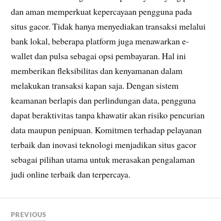
dan aman memperkuat kepercayaan pengguna pada
situs gacor. Tidak hanya menyediakan transaksi melalui
bank lokal, beberapa platform juga menawarkan e-
wallet dan pulsa sebagai opsi pembayaran. Hal ini
memberikan fleksibilitas dan kenyamanan dalam
melakukan transaksi kapan saja. Dengan sistem
keamanan berlapis dan perlindungan data, pengguna
dapat beraktivitas tanpa khawatir akan risiko pencurian
data maupun penipuan. Komitmen terhadap pelayanan
terbaik dan inovasi teknologi menjadikan situs gacor
sebagai pilihan utama untuk merasakan pengalaman
judi online terbaik dan terpercaya.
PREVIOUS