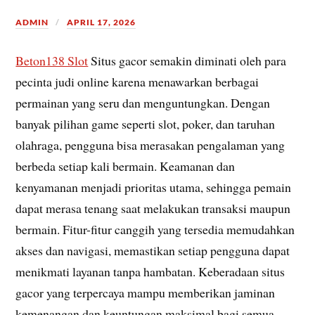
ADMIN
APRIL 17, 2026
Beton138 Slot
Situs gacor semakin diminati oleh para
pecinta judi online karena menawarkan berbagai
permainan yang seru dan menguntungkan. Dengan
banyak pilihan game seperti slot, poker, dan taruhan
olahraga, pengguna bisa merasakan pengalaman yang
berbeda setiap kali bermain. Keamanan dan
kenyamanan menjadi prioritas utama, sehingga pemain
dapat merasa tenang saat melakukan transaksi maupun
bermain. Fitur-fitur canggih yang tersedia memudahkan
akses dan navigasi, memastikan setiap pengguna dapat
menikmati layanan tanpa hambatan. Keberadaan situs
gacor yang terpercaya mampu memberikan jaminan
kemenangan dan keuntungan maksimal bagi semua