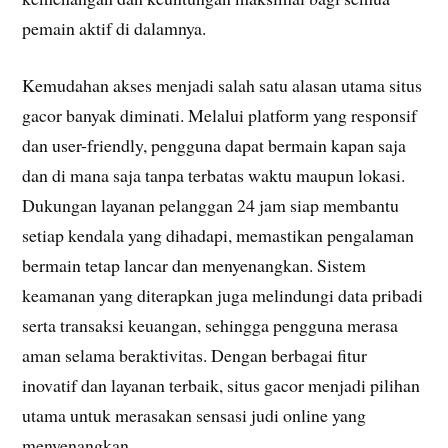
pemain aktif di dalamnya.
Kemudahan akses menjadi salah satu alasan utama situs
gacor banyak diminati. Melalui platform yang responsif
dan user-friendly, pengguna dapat bermain kapan saja
dan di mana saja tanpa terbatas waktu maupun lokasi.
Dukungan layanan pelanggan 24 jam siap membantu
setiap kendala yang dihadapi, memastikan pengalaman
bermain tetap lancar dan menyenangkan. Sistem
keamanan yang diterapkan juga melindungi data pribadi
serta transaksi keuangan, sehingga pengguna merasa
aman selama beraktivitas. Dengan berbagai fitur
inovatif dan layanan terbaik, situs gacor menjadi pilihan
utama untuk merasakan sensasi judi online yang
menyenangkan.