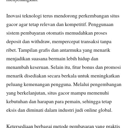
Inovasi teknologi terus mendorong perkembangan situs
gacor agar tetap relevan dan kompetitif. Penggunaan
sistem pembayaran otomatis memudahkan proses
deposit dan withdraw, mempercepat transaksi tanpa
ribet. Tampilan grafis dan antarmuka yang menarik
menjadikan suasana bermain lebih hidup dan
menambah keseruan. Selain itu, fitur bonus dan promosi
menarik disediakan secara berkala untuk meningkatkan
peluang kemenangan pengguna. Melalui pengembangan
yang berkelanjutan, situs gacor mampu memenuhi
kebutuhan dan harapan para pemain, sehingga tetap
eksis dan diminati dalam industri judi online global.
Ketersediaan berbagai metode pembayaran yang praktis