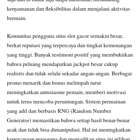
kenyamanan dan fleksibilitas dalam menjalani aktivitas
bermain.
Komunitas pengguna situs slot gacor semakin besar,
berkat reputasi yang terpercaya dan tingkat kemenangan
yang tinggi. Banyak testimoni positif yang membuktikan
bahwa peluang mendapatkan jackpot besar cukup
realistis dan tidak selalu sekadar angan-angan. Berbagai
promo menarik dan bonus melimpah turut
meningkatkan antusiasme pemain, memberi motivasi
untuk terus mencoba peruntungan. Sistem permainan
yang adil dan berbasis RNG (Random Number
Generator) memastikan bahwa setiap hasil benar-benar
acak dan tidak bisa dimanipulasi. Hal ini meningkatkan
kepercayaan pengguna dan menjadikan situs ini pilihan