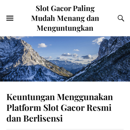
Slot Gacor Paling
Mudah Menang dan
Menguntungkan
Keuntungan Menggunakan
Platform Slot Gacor Resmi
dan Berlisensi