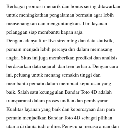
Berbagai promosi menarik dan bonus sering ditawarkan
untuk meningkatkan pengalaman bermain agar lebih
menyenangkan dan menguntungkan. Tim layanan
pelanggan siap membantu kapan saja.
Dengan adanya fitur live streaming dan data statistik,
pemain menjadi lebih percaya diri dalam memasang
angka. Situs ini juga memberikan prediksi dan analisis
berdasarkan data sejarah dan tren terbaru. Dengan cara
ini, peluang untuk menang semakin tinggi dan
membantu pemain dalam membuat keputusan yang
baik. Salah satu keunggulan Bandar Toto 4D adalah
transparansi dalam proses undian dan pembayaran.
Kualitas layanan yang baik dan kepercayaan dari para
pemain menjadikan Bandar Toto 4D sebagai pilihan
utama di dunia judi online. Pengguna merasa aman dan