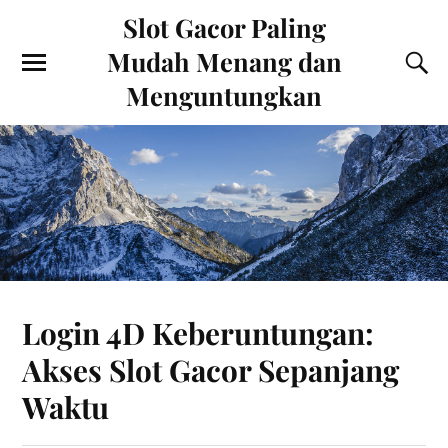
Slot Gacor Paling
Mudah Menang dan
Menguntungkan
Login 4D Keberuntungan:
Akses Slot Gacor Sepanjang
Waktu