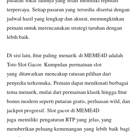
pasaran lokal lainnya yang telah memiliki reputasi
terpercaya. Setiap pasaran yang tersedia disertai dengan
jadwal hasil yang lengkap dan akurat, memungkinkan
pemain untuk merencanakan strategi taruhan dengan
lebih baik.
Di sisi lain, fitur paling menarik di MEME4D adalah
Toto Slot Gacor. Kumpulan permainan slot
yang ditawarkan mencakup ratusan pilihan dari
penyedia terkemuka. Pemain dapat menikmati berbagai
tema menarik, mulai dari permainan klasik hingga fitur
bonus modern seperti putaran gratis, perluasan wild, dan
jackpot progresif. Slot gacor di MEME4D
juga memiliki pengaturan RTP yang jelas, yang
memberikan peluang kemenangan yang lebih baik bagi