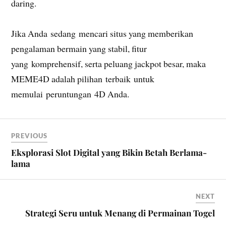
daring.
Jika Anda sedang mencari situs yang memberikan
pengalaman bermain yang stabil, fitur
yang komprehensif, serta peluang jackpot besar, maka
MEME4D adalah pilihan terbaik untuk
memulai peruntungan 4D Anda.
PREVIOUS
Eksplorasi Slot Digital yang Bikin Betah Berlama-
lama
NEXT
Strategi Seru untuk Menang di Permainan Togel