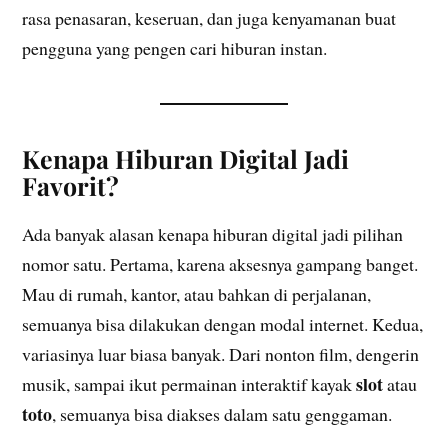
rasa penasaran, keseruan, dan juga kenyamanan buat
pengguna yang pengen cari hiburan instan.
Kenapa Hiburan Digital Jadi
Favorit?
Ada banyak alasan kenapa hiburan digital jadi pilihan
nomor satu. Pertama, karena aksesnya gampang banget.
Mau di rumah, kantor, atau bahkan di perjalanan,
semuanya bisa dilakukan dengan modal internet. Kedua,
variasinya luar biasa banyak. Dari nonton film, dengerin
slot
musik, sampai ikut permainan interaktif kayak
atau
toto
, semuanya bisa diakses dalam satu genggaman.