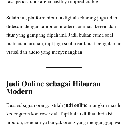
rasa penasaran karena hasilnya unpredictable.
Selain itu, platform hiburan digital sekarang juga udah
didesain dengan tampilan modern, animasi keren, dan
fitur yang gampang dipahami. Jadi, bukan cuma soal
main atau taruhan, tapi juga soal menikmati pengalaman
visual dan audio yang menyenangkan.
Judi Online sebagai Hiburan
Modern
judi online
Buat sebagian orang, istilah
mungkin masih
kedengeran kontroversial. Tapi kalau dilihat dari sisi
hiburan, sebenarnya banyak orang yang menganggapnya