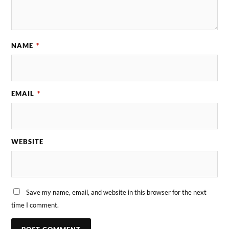
NAME
*
EMAIL
*
WEBSITE
Save my name, email, and website in this browser for the next
time I comment.