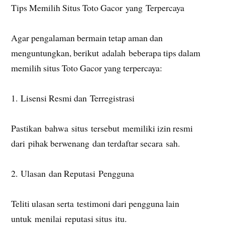
Tips Memilih Situs Toto Gacor yang Terpercaya
Agar pengalaman bermain tetap aman dan
menguntungkan, berikut adalah beberapa tips dalam
memilih situs Toto Gacor yang terpercaya:
1. Lisensi Resmi dan Terregistrasi
Pastikan bahwa situs tersebut memiliki izin resmi
dari pihak berwenang dan terdaftar secara sah.
2. Ulasan dan Reputasi Pengguna
Teliti ulasan serta testimoni dari pengguna lain
untuk menilai reputasi situs itu.