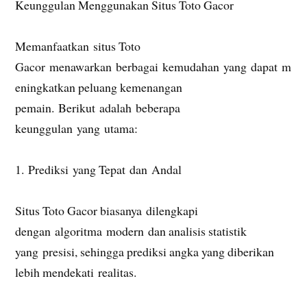
Keunggulan Menggunakan Situs Toto Gacor
Memanfaatkan situs Toto
Gacor menawarkan berbagai kemudahan yang dapat m
eningkatkan peluang kemenangan
pemain. Berikut adalah beberapa
keunggulan yang utama:
1. Prediksi yang Tepat dan Andal
Situs Toto Gacor biasanya dilengkapi
dengan algoritma modern dan analisis statistik
yang presisi, sehingga prediksi angka yang diberikan
lebih mendekati realitas.