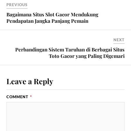
PREVIOUS
Bagaimana Situs Slot Gacor Mendukung
Pendapatan Jangka Panjang Pemain
NEXT
Perbandingan Sistem Taruhan di Berbagai Situs
Toto Gacor yang Paling Digemari
Leave a Reply
COMMENT
*