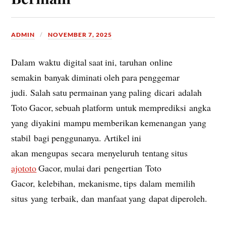
ADMIN
NOVEMBER 7, 2025
Dalam waktu digital saat ini, taruhan online
semakin banyak diminati oleh para penggemar
judi. Salah satu permainan yang paling dicari adalah
Toto Gacor, sebuah platform untuk memprediksi angka
yang diyakini mampu memberikan kemenangan yang
stabil bagi penggunanya. Artikel ini
akan mengupas secara menyeluruh tentang situs
ajototo
Gacor, mulai dari pengertian Toto
Gacor, kelebihan, mekanisme, tips dalam memilih
situs yang terbaik, dan manfaat yang dapat diperoleh.