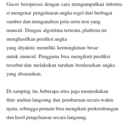
Gacor beroperasi dengan cara mengumpulkan informa
si mengenai pengeluaran angka togel dari berbagai
sumber dan menganalisis pola serta tren yang
muncul. Dengan algoritma tertentu, platform ini
menghasilkan prediksi angka
yang diyakini memiliki kemungkinan besar
untuk muncul. Pengguna bisa mengikuti prediksi
tersebut dan melakukan taruhan berdasarkan angka
yang disarankan.
Di samping itu, beberapa situs juga menyediakan
fitur undian langsung dan pembaruan secara waktu
nyata, sehingga pemain bisa mengikuti perkembangan
dan hasil pengeluaran secara langsung.