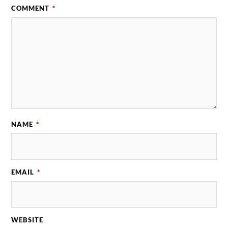
COMMENT
*
NAME
*
EMAIL
*
WEBSITE