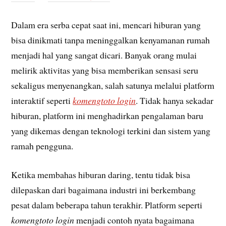
Dalam era serba cepat saat ini, mencari hiburan yang
bisa dinikmati tanpa meninggalkan kenyamanan rumah
menjadi hal yang sangat dicari. Banyak orang mulai
melirik aktivitas yang bisa memberikan sensasi seru
sekaligus menyenangkan, salah satunya melalui platform
interaktif seperti
komengtoto login
. Tidak hanya sekadar
hiburan, platform ini menghadirkan pengalaman baru
yang dikemas dengan teknologi terkini dan sistem yang
ramah pengguna.
Ketika membahas hiburan daring, tentu tidak bisa
dilepaskan dari bagaimana industri ini berkembang
pesat dalam beberapa tahun terakhir. Platform seperti
komengtoto login
menjadi contoh nyata bagaimana