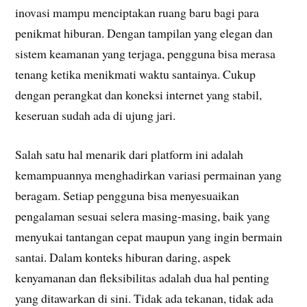
inovasi mampu menciptakan ruang baru bagi para
penikmat hiburan. Dengan tampilan yang elegan dan
sistem keamanan yang terjaga, pengguna bisa merasa
tenang ketika menikmati waktu santainya. Cukup
dengan perangkat dan koneksi internet yang stabil,
keseruan sudah ada di ujung jari.
Salah satu hal menarik dari platform ini adalah
kemampuannya menghadirkan variasi permainan yang
beragam. Setiap pengguna bisa menyesuaikan
pengalaman sesuai selera masing-masing, baik yang
menyukai tantangan cepat maupun yang ingin bermain
santai. Dalam konteks hiburan daring, aspek
kenyamanan dan fleksibilitas adalah dua hal penting
yang ditawarkan di sini. Tidak ada tekanan, tidak ada