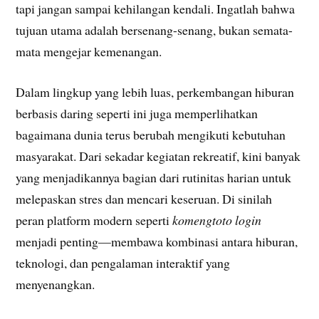
tapi jangan sampai kehilangan kendali. Ingatlah bahwa
tujuan utama adalah bersenang-senang, bukan semata-
mata mengejar kemenangan.
Dalam lingkup yang lebih luas, perkembangan hiburan
berbasis daring seperti ini juga memperlihatkan
bagaimana dunia terus berubah mengikuti kebutuhan
masyarakat. Dari sekadar kegiatan rekreatif, kini banyak
yang menjadikannya bagian dari rutinitas harian untuk
melepaskan stres dan mencari keseruan. Di sinilah
peran platform modern seperti
komengtoto login
menjadi penting—membawa kombinasi antara hiburan,
teknologi, dan pengalaman interaktif yang
menyenangkan.