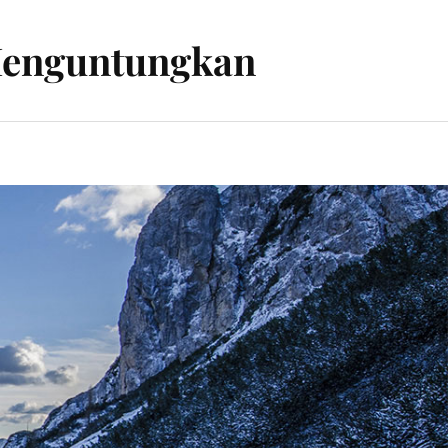
Menguntungkan