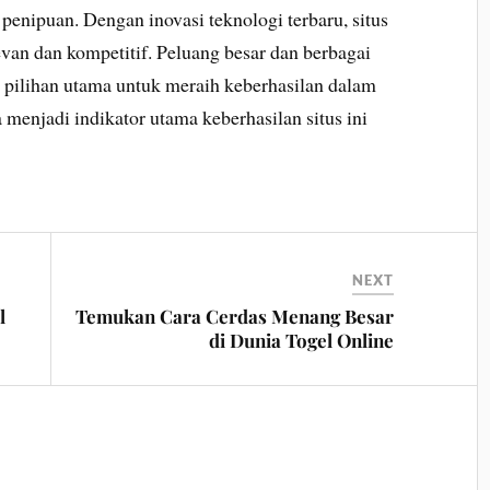
 penipuan. Dengan inovasi teknologi terbaru, situs
levan dan kompetitif. Peluang besar dan berbagai
i pilihan utama untuk meraih keberhasilan dalam
menjadi indikator utama keberhasilan situs ini
NEXT
l
Temukan Cara Cerdas Menang Besar
di Dunia Togel Online