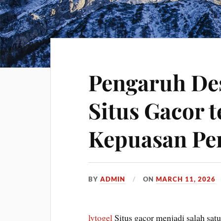
Pengaruh Des
Situs Gacor 
Kepuasan Pe
BY
ADMIN
ON
MARCH 11, 2026
lvtogel
Situs gacor menjadi salah satu