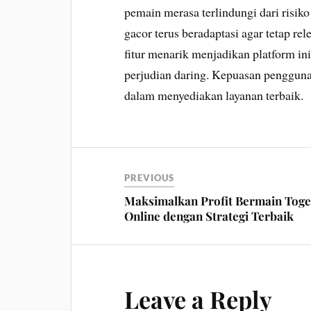
pemain merasa terlindungi dari risiko
gacor terus beradaptasi agar tetap re
fitur menarik menjadikan platform in
perjudian daring. Kepuasan pengguna 
dalam menyediakan layanan terbaik.
PREVIOUS
Maksimalkan Profit Bermain Toge
Online dengan Strategi Terbaik
Leave a Reply