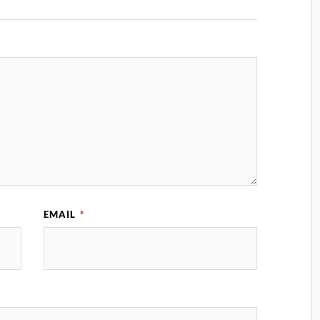
EMAIL
*