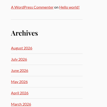
A WordPress Commenter
on
Hello world!
Archives
August 2026
July 2026
June 2026
May 2026
April 2026
March 2026