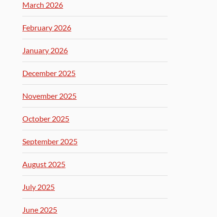
March 2026
February 2026
January 2026
December 2025
November 2025
October 2025
September 2025
August 2025
July 2025
June 2025