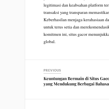
legitimasi dan keabsahan platform ters
transaksi yang transparan memastikan 
Keberhasilan menjaga kerahasiaan d
untuk terus setia dan merekomendasik
komitmen ini, situs gacor menunjukk
global.
PREVIOUS
Keuntungan Bermain di Situs Gac
yang Mendukung Berbagai Bahas