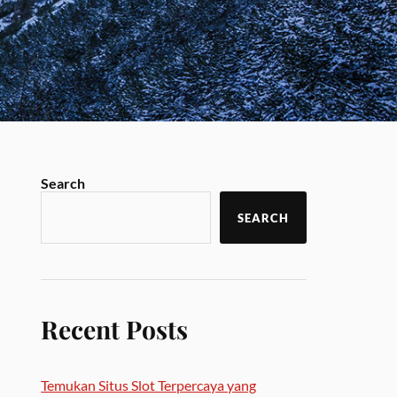
Search
SEARCH
Recent Posts
Temukan Situs Slot Terpercaya yang