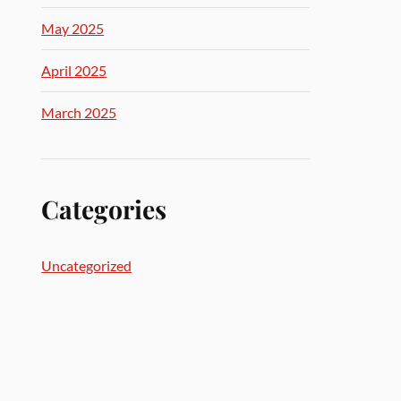
May 2025
April 2025
March 2025
Categories
Uncategorized