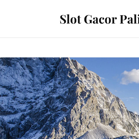
Slot Gacor P