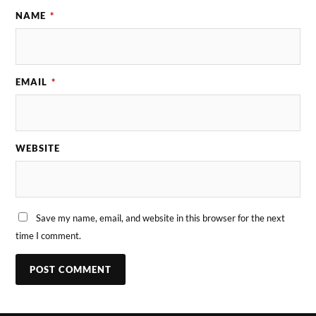
NAME
*
EMAIL
*
WEBSITE
Save my name, email, and website in this browser for the next
time I comment.