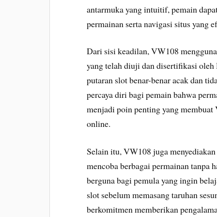
antarmuka yang intuitif, pemain d
permainan serta navigasi situs yang ef
Dari sisi keadilan, VW108 menggun
yang telah diuji dan disertifikasi ol
putaran slot benar-benar acak dan ti
percaya diri bagi pemain bahwa perma
menjadi poin penting yang membuat 
online.
Selain itu, VW108 juga menyediakan
mencoba berbagai permainan tanpa har
berguna bagi pemula yang ingin belaj
slot sebelum memasang taruhan sesu
berkomitmen memberikan pengalaman