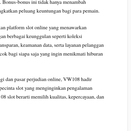
k. Bonus-bonus ini tidak hanya menambah
ngkatkan peluang keuntungan bagi para pemain.
n platform slot online yang menawarkan
an berbagai keunggulan seperti koleksi
ransparan, keamanan data, serta layanan pelanggan
cok bagi siapa saja yang ingin menikmati hiburan
i dan pasar perjudian online, VW108 hadir
gi pecinta slot yang menginginkan pengalaman
slot berarti memilih kualitas, kepercayaan, dan
.