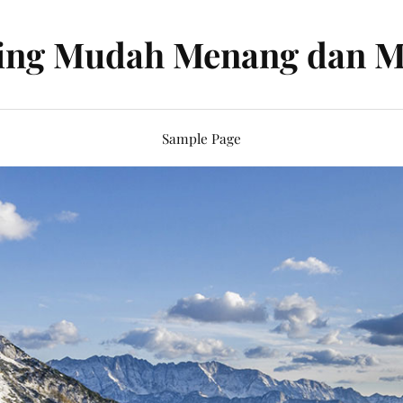
aling Mudah Menang dan 
Sample Page