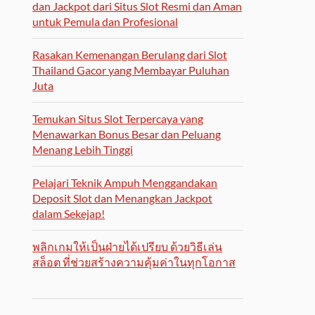
dan Jackpot dari Situs Slot Resmi dan Aman
untuk Pemula dan Profesional
Rasakan Kemenangan Berulang dari Slot
Thailand Gacor yang Membayar Puluhan
Juta
Temukan Situs Slot Terpercaya yang
Menawarkan Bonus Besar dan Peluang
Menang Lebih Tinggi
Pelajari Teknik Ampuh Menggandakan
Deposit Slot dan Menangkan Jackpot
dalam Sekejap!
พลิกเกมให้เป็นฝ่ายได้เปรียบ ด้วยวิธีเล่น
สล็อต ที่ช่วยสร้างความคุ้มค่าในทุกโอกาส