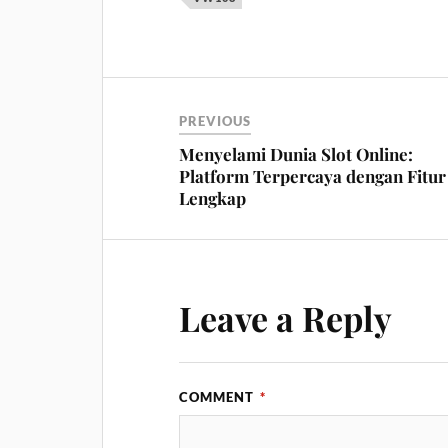
PREVIOUS
Menyelami Dunia Slot Online:
Platform Terpercaya dengan Fitur
Lengkap
Leave a Reply
COMMENT
*