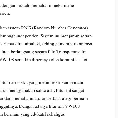
apat dengan mudah memahami mekanisme
isien.
akan sistem RNG (Random Number Generator)
eh lembaga independen. Sistem ini menjamin setiap
dak dapat dimanipulasi, sehingga memberikan rasa
inan berlangsung secara fair. Transparansi ini
VW108 semakin dipercaya oleh komunitas slot
 fitur demo slot yang memungkinkan pemain
us menggunakan saldo asli. Fitur ini sangat
ar dan memahami aturan serta strategi bermain
ngguhnya. Dengan adanya fitur ini, VW108
 bermain yang edukatif sekaligus