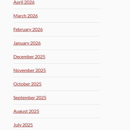
April 2026
March 2026
February 2026
January 2026
December 2025
November 2025
October 2025
September 2025
August 2025
July 2025