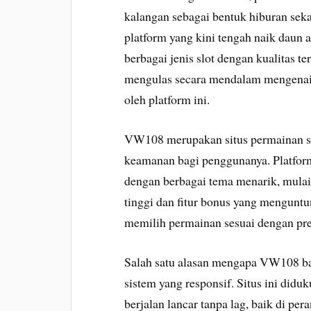
kalangan sebagai bentuk hiburan seka
platform yang kini tengah naik daun 
berbagai jenis slot dengan kualitas te
mengulas secara mendalam mengenai
oleh platform ini.
VW108 merupakan situs permainan s
keamanan bagi penggunanya. Platform
dengan berbagai tema menarik, mulai 
tinggi dan fitur bonus yang mengun
memilih permainan sesuai dengan pref
Salah satu alasan mengapa VW108 ba
sistem yang responsif. Situs ini didu
berjalan lancar tanpa lag, baik di p