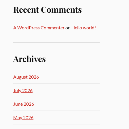
Recent Comments
A WordPress Commenter
on
Hello world!
Archives
August 2026
July 2026
June 2026
May 2026