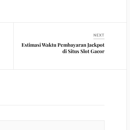
NEXT
Estimasi Waktu Pembayaran Jackpot
di Situs Slot Gacor