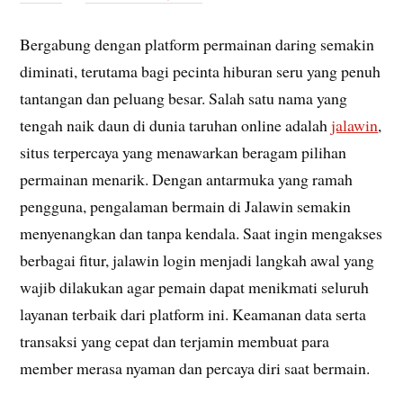
Bergabung dengan platform permainan daring semakin
diminati, terutama bagi pecinta hiburan seru yang penuh
tantangan dan peluang besar. Salah satu nama yang
tengah naik daun di dunia taruhan online adalah
jalawin
,
situs terpercaya yang menawarkan beragam pilihan
permainan menarik. Dengan antarmuka yang ramah
pengguna, pengalaman bermain di Jalawin semakin
menyenangkan dan tanpa kendala. Saat ingin mengakses
berbagai fitur, jalawin login menjadi langkah awal yang
wajib dilakukan agar pemain dapat menikmati seluruh
layanan terbaik dari platform ini. Keamanan data serta
transaksi yang cepat dan terjamin membuat para
member merasa nyaman dan percaya diri saat bermain.