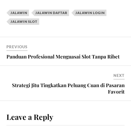
JALAWIN
JALAWIN DAFTAR
JALAWIN LOGIN
JALAWIN SLOT
PREVIOUS
Panduan Profesional Menguasai Slot Tanpa Ribet
NEXT
Strategi Jitu Tingkatkan Peluang Cuan di Pasaran
Favorit
Leave a Reply