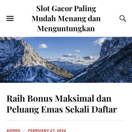
Slot Gacor Paling
Mudah Menang dan
Menguntungkan
Raih Bonus Maksimal dan
Peluang Emas Sekali Daftar
ADMIN
FEBRUARY 27, 2026