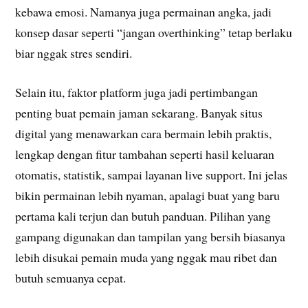
kebawa emosi. Namanya juga permainan angka, jadi
konsep dasar seperti “jangan overthinking” tetap berlaku
biar nggak stres sendiri.
Selain itu, faktor platform juga jadi pertimbangan
penting buat pemain jaman sekarang. Banyak situs
digital yang menawarkan cara bermain lebih praktis,
lengkap dengan fitur tambahan seperti hasil keluaran
otomatis, statistik, sampai layanan live support. Ini jelas
bikin permainan lebih nyaman, apalagi buat yang baru
pertama kali terjun dan butuh panduan. Pilihan yang
gampang digunakan dan tampilan yang bersih biasanya
lebih disukai pemain muda yang nggak mau ribet dan
butuh semuanya cepat.