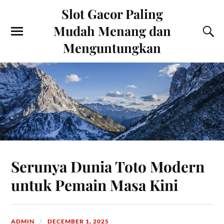
Slot Gacor Paling
Mudah Menang dan
Menguntungkan
Serunya Dunia Toto Modern
untuk Pemain Masa Kini
ADMIN
DECEMBER 1, 2025