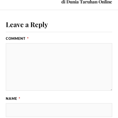
di Dunia Taruhan Online
Leave a Reply
COMMENT
*
NAME
*