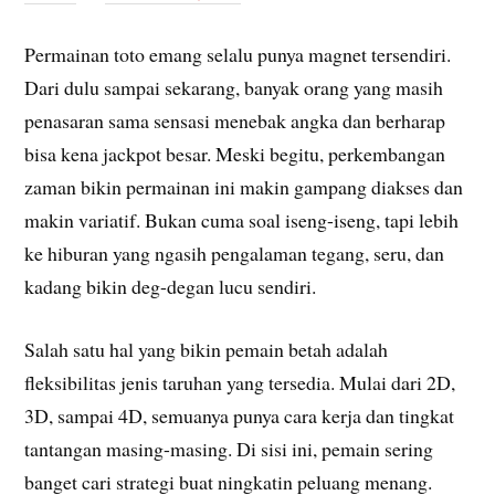
Permainan toto emang selalu punya magnet tersendiri.
Dari dulu sampai sekarang, banyak orang yang masih
penasaran sama sensasi menebak angka dan berharap
bisa kena jackpot besar. Meski begitu, perkembangan
zaman bikin permainan ini makin gampang diakses dan
makin variatif. Bukan cuma soal iseng-iseng, tapi lebih
ke hiburan yang ngasih pengalaman tegang, seru, dan
kadang bikin deg-degan lucu sendiri.
Salah satu hal yang bikin pemain betah adalah
fleksibilitas jenis taruhan yang tersedia. Mulai dari 2D,
3D, sampai 4D, semuanya punya cara kerja dan tingkat
tantangan masing-masing. Di sisi ini, pemain sering
banget cari strategi buat ningkatin peluang menang.