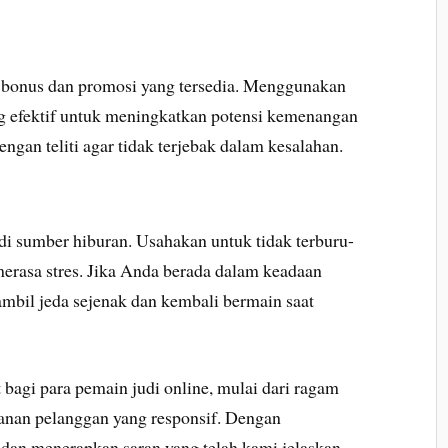
 bonus dan promosi yang tersedia. Menggunakan
ng efektif untuk meningkatkan potensi kemenangan
ngan teliti agar tidak terjebak dalam kesalahan.
adi sumber hiburan. Usahakan untuk tidak terburu-
merasa stres. Jika Anda berada dalam keadaan
ambil jeda sejenak dan kembali bermain saat
bagi para pemain judi online, mulai dari ragam
yanan pelanggan yang responsif. Dengan
dan menerapkan saran yang telah kami jelaskan,