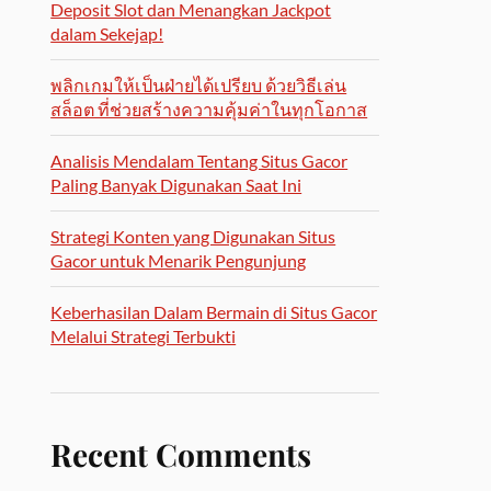
Deposit Slot dan Menangkan Jackpot
dalam Sekejap!
พลิกเกมให้เป็นฝ่ายได้เปรียบ ด้วยวิธีเล่น
สล็อต ที่ช่วยสร้างความคุ้มค่าในทุกโอกาส
Analisis Mendalam Tentang Situs Gacor
Paling Banyak Digunakan Saat Ini
Strategi Konten yang Digunakan Situs
Gacor untuk Menarik Pengunjung
Keberhasilan Dalam Bermain di Situs Gacor
Melalui Strategi Terbukti
Recent Comments