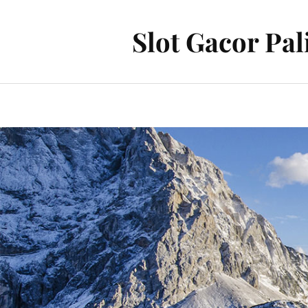
Slot Gacor P