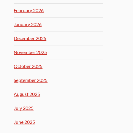
February 2026
January 2026
December 2025
November 2025
October 2025
September 2025
August 2025
July 2025
June 2025