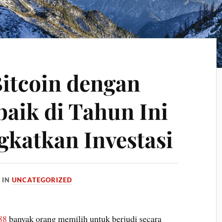
Bitcoin dengan
baik di Tahun Ini
katkan Investasi
IN
UNCATEGORIZED
88
banyak orang memilih untuk berjudi secara