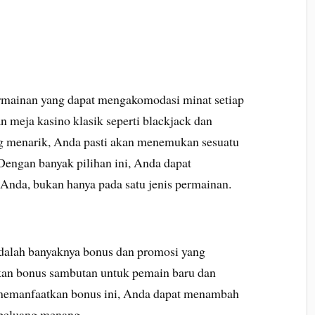
rmainan yang dapat mengakomodasi minat setiap
n meja kasino klasik seperti blackjack dan
ang menarik, Anda pasti akan menemukan sesuatu
Dengan banyak pilihan ini, Anda dapat
da, bukan hanya pada satu jenis permainan.
 adalah banyaknya bonus dan promosi yang
ikan bonus sambutan untuk pemain baru dan
 memanfaatkan bonus ini, Anda dapat menambah
peluang menang.