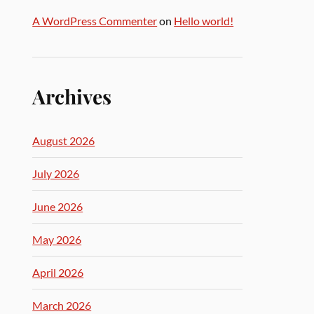
A WordPress Commenter
on
Hello world!
Archives
August 2026
July 2026
June 2026
May 2026
April 2026
March 2026