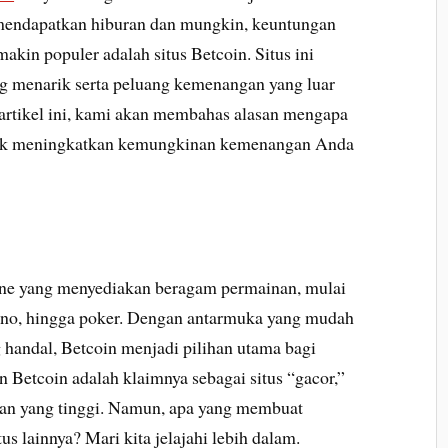
k mendapatkan hiburan dan mungkin, keuntungan
makin populer adalah situs Betcoin. Situs ini
 menarik serta peluang kemenangan yang luar
 artikel ini, kami akan membahas alasan mengapa
ntuk meningkatkan kemungkinan kemenangan Anda
line yang menyediakan beragam permainan, mulai
sino, hingga poker. Dengan antarmuka yang mudah
handal, Betcoin menjadi pilihan utama bagi
n Betcoin adalah klaimnya sebagai situs “gacor,”
an yang tinggi. Namun, apa yang membuat
s lainnya? Mari kita jelajahi lebih dalam.