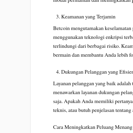
Keamanan yang Terjamin
Betcoin mengutamakan keselamatan p
menggunakan teknologi enkripsi terba
terlindungi dari berbagai risiko. K
bermain dan membantu Anda lebih f
Dukungan Pelanggan yang Efisie
Layanan pelanggan yang baik adalah ta
menawarkan layanan dukungan pelan
saja. Apakah Anda memiliki pertany
teknis, atau butuh penjelasan tentan
Cara Meningkatkan Peluang Menang 