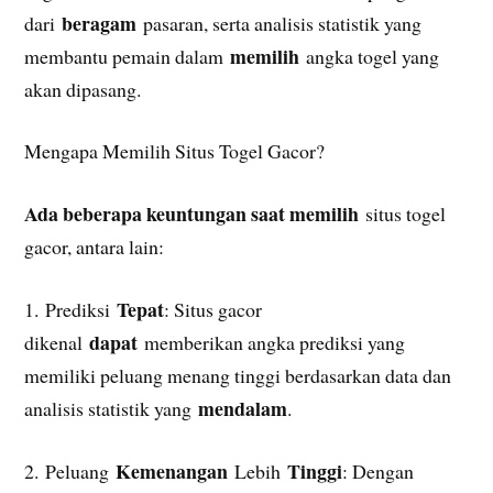
beragam
dari
pasaran, serta analisis statistik yang
memilih
membantu pemain dalam
angka togel yang
akan dipasang.
Mengapa Memilih Situs Togel Gacor?
Ada beberapa keuntungan saat memilih
situs togel
gacor, antara lain:
Tepat
1. Prediksi
: Situs gacor
dapat
dikenal
memberikan angka prediksi yang
memiliki peluang menang tinggi berdasarkan data dan
mendalam
analisis statistik yang
.
Kemenangan
Tinggi
2. Peluang
Lebih
: Dengan