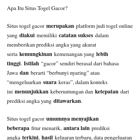
Apa Itu Situs Togel Gacor?
merupakan
Situs togel gacor
platform judi togel online
diakui
catatan sukses
yang
memiliki
dalam
memberikan prediksi angka yang akurat
kemungkinan
lebih
serta
kemenangan yang
tinggi
Istilah
.
“gacor” sendiri berasal dari bahasa
dan
Jawa
berarti “berbunyi nyaring” atau
suara
“mengeluarkan
keras”, dalam konteks
menunjukkan
ketepatan
ini
keberuntungan dan
dari
ditawarkan
prediksi angka yang
.
umumnya menyajikan
Situs togel gacor
beberapa
antara lain
fitur menarik,
prediksi
terkini
hasil
angka
,
keluaran terbaru, data pengeluaran