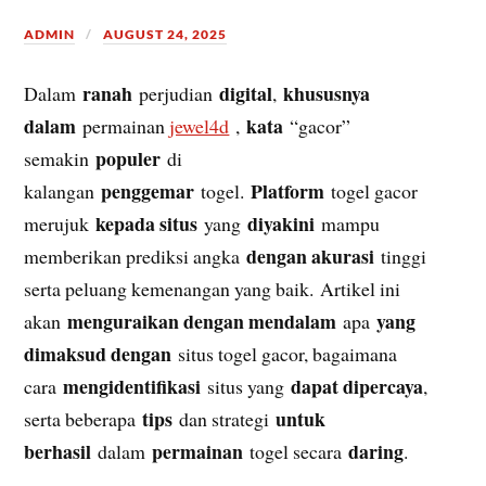
ADMIN
AUGUST 24, 2025
ranah
digital
khususnya
Dalam
perjudian
,
dalam
kata
permainan
jewel4d
,
“gacor”
populer
semakin
di
penggemar
Platform
kalangan
togel.
togel gacor
kepada situs
diyakini
merujuk
yang
mampu
dengan akurasi
memberikan prediksi angka
tinggi
serta peluang kemenangan yang baik. Artikel ini
menguraikan dengan mendalam
yang
akan
apa
dimaksud dengan
situs togel gacor, bagaimana
mengidentifikasi
dapat dipercaya
cara
situs yang
,
tips
untuk
serta beberapa
dan strategi
berhasil
permainan
daring
dalam
togel secara
.