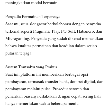
meningkatkan modal bermain.
Penyedia Permainan Terpercaya
Saat ini, situs slot gacor berkolaborasi dengan penyedia
terkenal seperti Pragmatic Play, PG Soft, Habanero, dan
Microgaming. Penyedia yang sudah dikenal memastikan
bahwa kualitas permainan dan keadilan dalam setiap
putaran terjaga.
Sistem Transaksi yang Praktis
Saat ini, platform ini memberikan berbagai opsi
pembayaran, termasuk transfer bank, dompet digital, dan
pembayaran melalui pulsa. Prosedur setoran dan
penarikan biasanya dilakukan dengan cepat, sering kali
hanya memerlukan waktu beberapa menit.