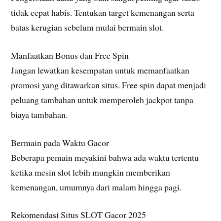
tidak cepat habis. Tentukan target kemenangan serta
batas kerugian sebelum mulai bermain slot.
Manfaatkan Bonus dan Free Spin
Jangan lewatkan kesempatan untuk memanfaatkan
promosi yang ditawarkan situs. Free spin dapat menjadi
peluang tambahan untuk memperoleh jackpot tanpa
biaya tambahan.
Bermain pada Waktu Gacor
Beberapa pemain meyakini bahwa ada waktu tertentu
ketika mesin slot lebih mungkin memberikan
kemenangan, umumnya dari malam hingga pagi.
Rekomendasi Situs SLOT Gacor 2025