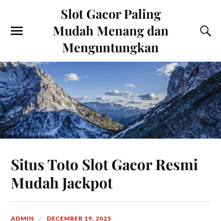
Slot Gacor Paling
Mudah Menang dan
Menguntungkan
Situs Toto Slot Gacor Resmi
Mudah Jackpot
ADMIN
DECEMBER 19, 2025