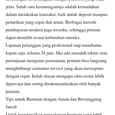
jelas. Salah satu keuntungannya adalah kemudahan
dalam melakukan transaksi, baik untuk deposit maupun
penarikan yang cepat dan aman. Berbagai metode
pembayaran modern juga tersedia, sehingga pemain
dapat memilih sesuai kebutuhan mereka.
Layanan pelanggan yang profesional siap membantu
kapan saja, selama 24 jam. Jika ada masalah teknis atau
pertanyaan mengenai permainan, pemain bisa langsung
menghubungi customer service yang akan merespons
dengan cepat. Inilah alasan mengapa situs resmi lebih
dipercaya dan sering direkomendasikan oleh banyak
pemain.
Tips untuk Bermain dengan Aman dan Bertanggung
Jawab
Untuk mendapatkan pengalaman bermain yang lebih