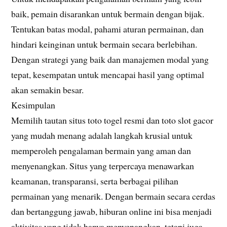
baik, pemain disarankan untuk bermain dengan bijak.
Tentukan batas modal, pahami aturan permainan, dan
hindari keinginan untuk bermain secara berlebihan.
Dengan strategi yang baik dan manajemen modal yang
tepat, kesempatan untuk mencapai hasil yang optimal
akan semakin besar.
Kesimpulan
Memilih tautan situs toto togel resmi dan toto slot gacor
yang mudah menang adalah langkah krusial untuk
memperoleh pengalaman bermain yang aman dan
menyenangkan. Situs yang terpercaya menawarkan
keamanan, transparansi, serta berbagai pilihan
permainan yang menarik. Dengan bermain secara cerdas
dan bertanggung jawab, hiburan online ini bisa menjadi
aktivitas yang tidak hanya menyenangkan, tetapi juga