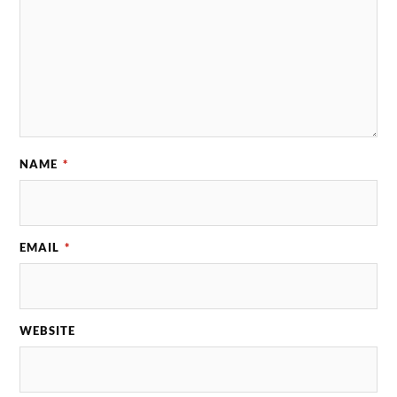
NAME
*
EMAIL
*
WEBSITE