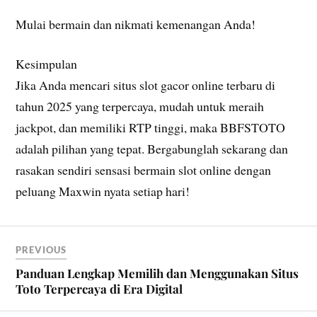
Mulai bermain dan nikmati kemenangan Anda!
Kesimpulan
Jika Anda mencari situs slot gacor online terbaru di
tahun 2025 yang terpercaya, mudah untuk meraih
jackpot, dan memiliki RTP tinggi, maka BBFSTOTO
adalah pilihan yang tepat. Bergabunglah sekarang dan
rasakan sendiri sensasi bermain slot online dengan
peluang Maxwin nyata setiap hari!
PREVIOUS
Panduan Lengkap Memilih dan Menggunakan Situs
Toto Terpercaya di Era Digital