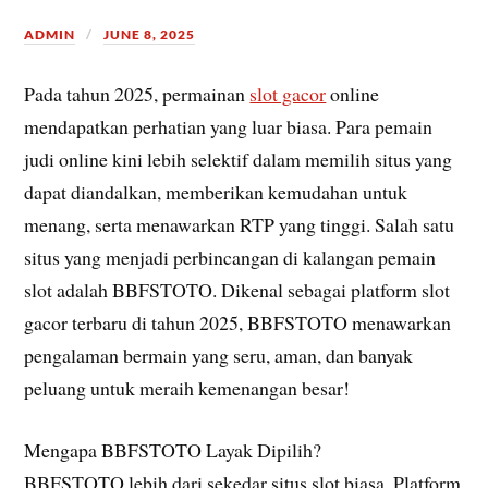
ADMIN
JUNE 8, 2025
Pada tahun 2025, permainan
slot gacor
online
mendapatkan perhatian yang luar biasa. Para pemain
judi online kini lebih selektif dalam memilih situs yang
dapat diandalkan, memberikan kemudahan untuk
menang, serta menawarkan RTP yang tinggi. Salah satu
situs yang menjadi perbincangan di kalangan pemain
slot adalah BBFSTOTO. Dikenal sebagai platform slot
gacor terbaru di tahun 2025, BBFSTOTO menawarkan
pengalaman bermain yang seru, aman, dan banyak
peluang untuk meraih kemenangan besar!
Mengapa BBFSTOTO Layak Dipilih?
BBFSTOTO lebih dari sekedar situs slot biasa. Platform