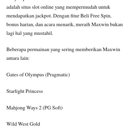
adalah situs slot online yang mempermudah untuk
mendapatkan jackpot. Dengan fitur Beli Free Spin,
bonus harian, dan acara menarik, meraih Maxwin bukan
lagi hal yang mustahil.
Beberapa permainan yang sering memberikan Maxwin
antara lain:
Gates of Olympus (Pragmatic)
Starlight Princess
Mahjong Ways 2 (PG Soft)
Wild West Gold