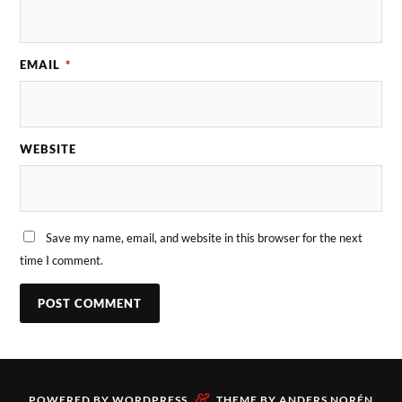
EMAIL
*
WEBSITE
Save my name, email, and website in this browser for the next
time I comment.
&
POWERED BY
WORDPRESS
THEME BY
ANDERS NORÉN