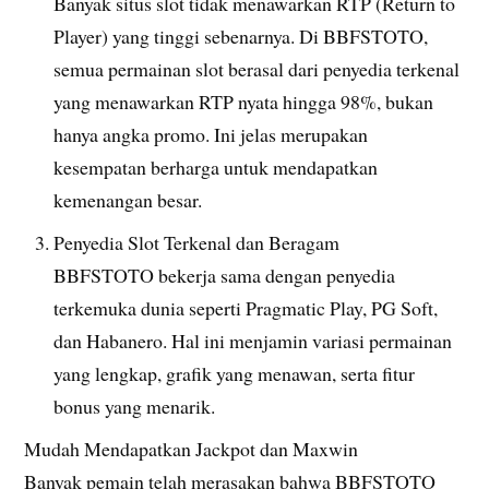
Banyak situs slot tidak menawarkan RTP (Return to
Player) yang tinggi sebenarnya. Di BBFSTOTO,
semua permainan slot berasal dari penyedia terkenal
yang menawarkan RTP nyata hingga 98%, bukan
hanya angka promo. Ini jelas merupakan
kesempatan berharga untuk mendapatkan
kemenangan besar.
Penyedia Slot Terkenal dan Beragam
BBFSTOTO bekerja sama dengan penyedia
terkemuka dunia seperti Pragmatic Play, PG Soft,
dan Habanero. Hal ini menjamin variasi permainan
yang lengkap, grafik yang menawan, serta fitur
bonus yang menarik.
Mudah Mendapatkan Jackpot dan Maxwin
Banyak pemain telah merasakan bahwa BBFSTOTO