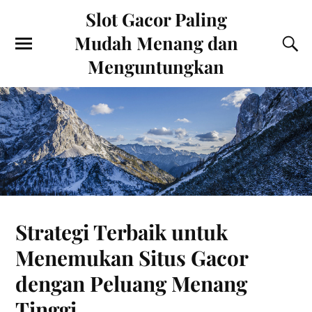
Slot Gacor Paling
Mudah Menang dan
Menguntungkan
Strategi Terbaik untuk
Menemukan Situs Gacor
dengan Peluang Menang
Tinggi