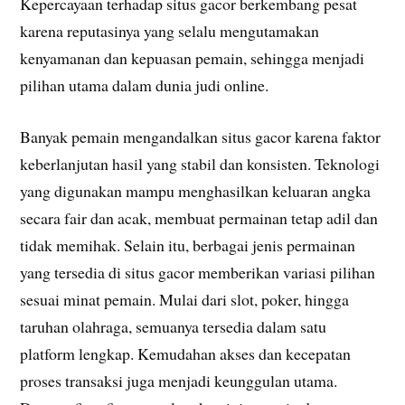
Kepercayaan terhadap situs gacor berkembang pesat
karena reputasinya yang selalu mengutamakan
kenyamanan dan kepuasan pemain, sehingga menjadi
pilihan utama dalam dunia judi online.
Banyak pemain mengandalkan situs gacor karena faktor
keberlanjutan hasil yang stabil dan konsisten. Teknologi
yang digunakan mampu menghasilkan keluaran angka
secara fair dan acak, membuat permainan tetap adil dan
tidak memihak. Selain itu, berbagai jenis permainan
yang tersedia di situs gacor memberikan variasi pilihan
sesuai minat pemain. Mulai dari slot, poker, hingga
taruhan olahraga, semuanya tersedia dalam satu
platform lengkap. Kemudahan akses dan kecepatan
proses transaksi juga menjadi keunggulan utama.