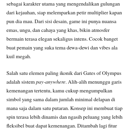
sebagai karakter utama yang mengendalikan gulungan
dari kejauhan, siap melemparkan petir multiplier kapan
pun dia mau. Dari sisi desain, game ini punya nuansa
emas, ungu, dan cahaya yang khas, bikin atmosfer
bermain terasa elegan sekaligus intens. Cocok banget
buat pemain yang suka tema dewa-dewi dan vibes ala
kuil megah.
Salah satu elemen paling ikonik dari Gates of Olympus
adalah sistem
pay-anywhere
. Alih-alih menunggu garis
kemenangan tertentu, kamu cukup mengumpulkan
simbol yang sama dalam jumlah minimal delapan di
mana saja dalam satu putaran. Konsep ini membuat tiap
spin terasa lebih dinamis dan ngasih peluang yang lebih
fleksibel buat dapat kemenangan. Ditambah lagi fitur