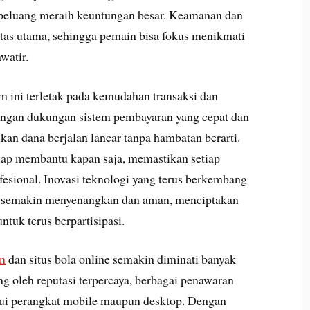
eluang meraih keuntungan besar. Keamanan dan
tas utama, sehingga pemain bisa fokus menikmati
watir.
m ini terletak pada kemudahan transaksi dan
engan dukungan sistem pembayaran yang cepat dan
rikan dana berjalan lancar tanpa hambatan berarti.
 siap membantu kapan saja, memastikan setiap
ofesional. Inovasi teknologi yang terus berkembang
i semakin menyenangkan dan aman, menciptakan
ntuk terus berpartisipasi.
on
dan situs bola online semakin diminati banyak
g oleh reputasi terpercaya, berbagai penawaran
ui perangkat mobile maupun desktop. Dengan