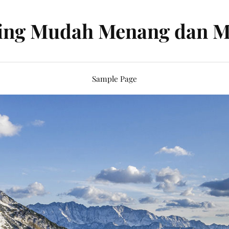
aling Mudah Menang dan 
Sample Page