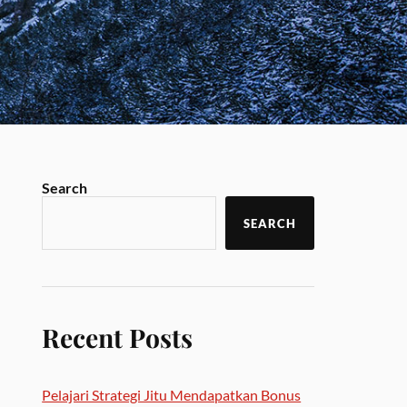
Search
SEARCH
Recent Posts
Pelajari Strategi Jitu Mendapatkan Bonus