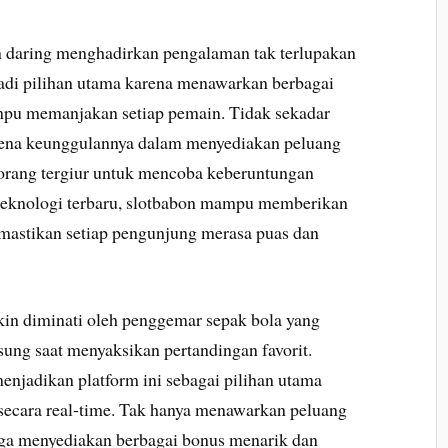
an daring menghadirkan pengalaman tak terlupakan
jadi pilihan utama karena menawarkan berbagai
u memanjakan setiap pemain. Tidak sekadar
karena keunggulannya dalam menyediakan peluang
rang tergiur untuk mencoba keberuntungan
teknologi terbaru, slotbabon mampu memberikan
memastikan setiap pengunjung merasa puas dan
akin diminati oleh penggemar sepak bola yang
sung saat menyaksikan pertandingan favorit.
enjadikan platform ini sebagai pilihan utama
 secara real-time. Tak hanya menawarkan peluang
 juga menyediakan berbagai bonus menarik dan