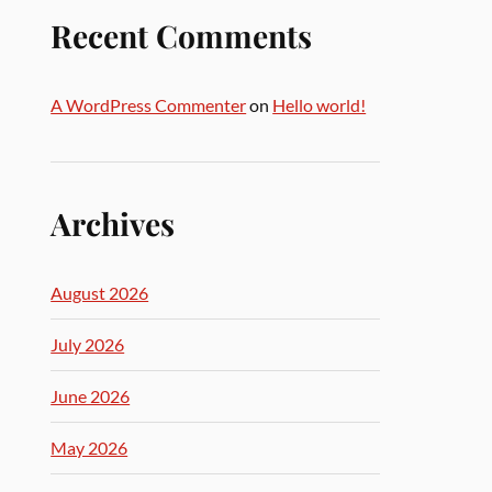
Recent Comments
A WordPress Commenter
on
Hello world!
Archives
August 2026
July 2026
June 2026
May 2026