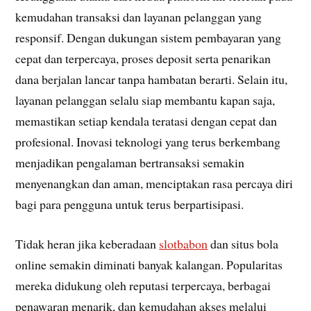
kemudahan transaksi dan layanan pelanggan yang
responsif. Dengan dukungan sistem pembayaran yang
cepat dan terpercaya, proses deposit serta penarikan
dana berjalan lancar tanpa hambatan berarti. Selain itu,
layanan pelanggan selalu siap membantu kapan saja,
memastikan setiap kendala teratasi dengan cepat dan
profesional. Inovasi teknologi yang terus berkembang
menjadikan pengalaman bertransaksi semakin
menyenangkan dan aman, menciptakan rasa percaya diri
bagi para pengguna untuk terus berpartisipasi.
Tidak heran jika keberadaan
slotbabon
dan situs bola
online semakin diminati banyak kalangan. Popularitas
mereka didukung oleh reputasi terpercaya, berbagai
penawaran menarik, dan kemudahan akses melalui