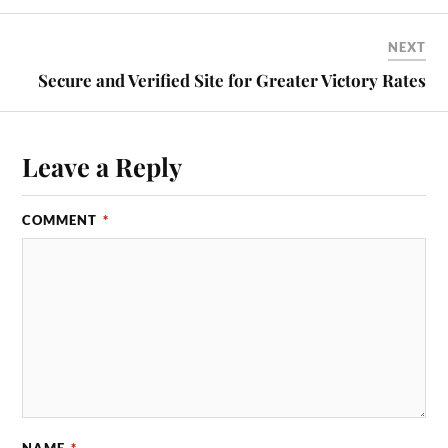
NEXT
Secure and Verified Site for Greater Victory Rates
Leave a Reply
COMMENT
*